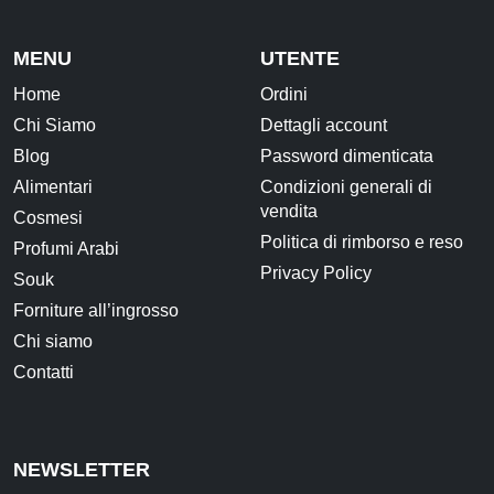
Frutta secca, disidratata e Semi
MENU
UTENTE
Snack Salati e Aperitivi
Home
Ordini
Latte e derivati
Chi Siamo
Dettagli account
Bevande
Blog
Password dimenticata
Pasticceria e dolci
Alimentari
Condizioni generali di
vendita
Cosmesi
Cosmesi
Politica di rimborso e reso
Profumi Arabi
Creme corpo
Privacy Policy
Souk
Burri e Oli naturali
Forniture all’ingrosso
Argilla e Fanghi
Chi siamo
Igiene orale
Contatti
Oli Essenziali
Henné
NEWSLETTER
Accessori