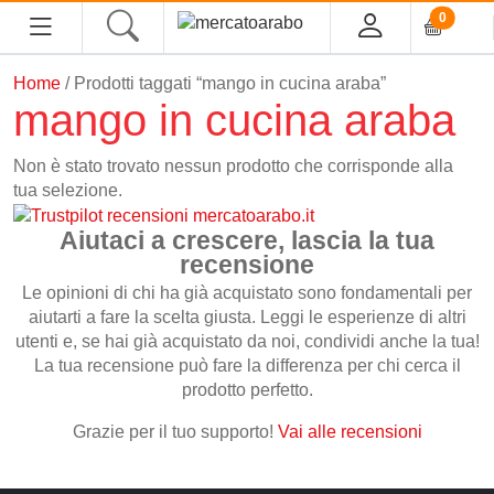
0
Home
/ Prodotti taggati “mango in cucina araba”
mango in cucina araba
Home
Non è stato trovato nessun prodotto che corrisponde alla
tua selezione.
Alimentari
Aiutaci a crescere, lascia la tua
recensione
Spezie
Le opinioni di chi ha già acquistato sono fondamentali per
Tè, Infusi e Caffè
aiutarti a fare la scelta giusta. Leggi le esperienze di altri
Condimenti e Conserve
utenti e, se hai già acquistato da noi, condividi anche la tua!
La tua recensione può fare la differenza per chi cerca il
Legumi
prodotto perfetto.
Cous cous, Semola e Cereali
Grazie per il tuo supporto!
Vai alle recensioni
Halawa/Halva
Confetture, Miele, Melasse e Creme Spalmabili