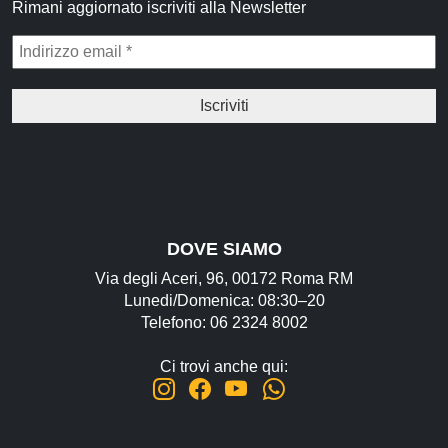
Rimani aggiornato iscriviti alla Newsletter
Idrolati e Acque aromatiche
Make up
Profumi Arabi
Profumi per il corpo
Profumi per l'Ambiente
Profumi in Olio Roll-on
Profumi Spray
DOVE SIAMO
Via degli Aceri, 96, 00172 Roma RM
Souk
Lunedi/Domenica: 08:30–20
Telefono: 06 2324 8002
Narghilè e Accessori per Narghilè
Incensi e diffusori
Ci trovi anche qui:
Articoli per la Casa
Articoli per Tè e Caffè