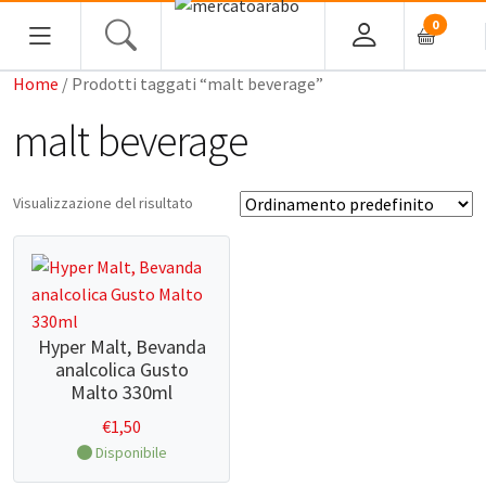
0
Home
/ Prodotti taggati “malt beverage”
HOME
malt beverage
ALIMENTARI
Visualizzazione del risultato
COSMESI
PROFUMI ARABI
SOUK
Hyper Malt, Bevanda
analcolica Gusto
MACELLERIA
Malto 330ml
€
1,50
INGROSSO
Disponibile
CHI SIAMO