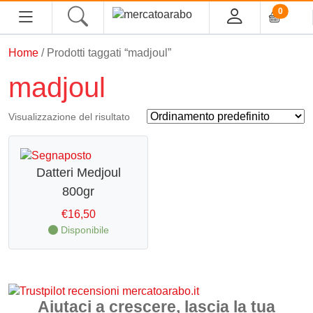
0
Home
/ Prodotti taggati “madjoul”
HOME
madjoul
ALIMENTARI
Visualizzazione del risultato
COSMESI
PROFUMI ARABI
Datteri Medjoul
800gr
SOUK
€
16,50
Disponibile
MACELLERIA
INGROSSO
Aiutaci a crescere, lascia la tua
CHI SIAMO