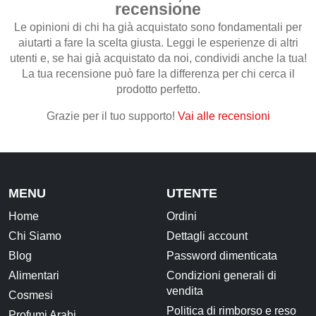
recensione
Le opinioni di chi ha già acquistato sono fondamentali per
CONTATTI
aiutarti a fare la scelta giusta. Leggi le esperienze di altri
utenti e, se hai già acquistato da noi, condividi anche la tua!
La tua recensione può fare la differenza per chi cerca il
prodotto perfetto.
Grazie per il tuo supporto!
Vai alle recensioni
MENU
UTENTE
Home
Ordini
Chi Siamo
Dettagli account
Blog
Password dimenticata
Alimentari
Condizioni generali di
vendita
Cosmesi
Politica di rimborso e reso
Profumi Arabi