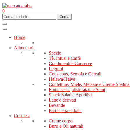
0
Cerca:
Cerca
Home
Alimentari
Spezie
Tè, Infusi e Caffè
Condimenti e Conserve
Legumi
Cous cous, Semola e Cereali
Halawa/Halva
Confetture, Miele, Melasse e Creme Spalmab
Frutta secca, disidratata e Semi
Snack Salati e Aperitivi
Latte e derivati
Bevande
Pasticceria e dolci
Cosmesi
Creme corpo
Burri e Oli naturali