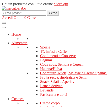
Hai un problema con il tuo ordine
clicca qui
Cerca:
Cerca
Accedi
Ordini
0
Carrello
Home
Alimentari
Spezie
Tè, Infusi e Caffè
Condimenti e Conserve
Legumi
Cous cous, Semola e Cereali
Halawa/Halva
Confetture, Miele, Melasse e Creme Spalmab
Frutta secca, disidratata e Semi
Snack Salati e Aperitivi
Latte e derivati
Bevande
Pasticceria e dolci
Cosmesi
Creme corpo