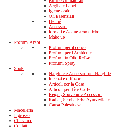
Burri e Oli naturali
Argilla e Fanghi
Igiene orale
Oli Essenziali
Henné
Accessori
Idrolati e Acque aromatiche
Make up
Profumi Arabi
Profumi per il corpo
Profumi per l'Ambiente
Profumi in Olio Roll-on
Profumi Spray
Souk
Narghilè e Accessori per Narghilè
Incensi e diffusori
Articoli per la Casa
Articoli per Tè e Caffè
Regali, Souvenir e Accessori
Radici, Semi e Erbe Ayurvediche
Causa Palestinese
Macelleria
Ingrosso
Chi siamo
Contatti