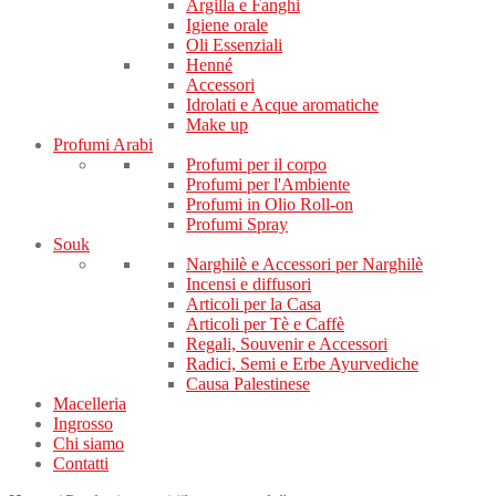
Argilla e Fanghi
Igiene orale
Oli Essenziali
Henné
Accessori
Idrolati e Acque aromatiche
Make up
Profumi Arabi
Profumi per il corpo
Profumi per l'Ambiente
Profumi in Olio Roll-on
Profumi Spray
Souk
Narghilè e Accessori per Narghilè
Incensi e diffusori
Articoli per la Casa
Articoli per Tè e Caffè
Regali, Souvenir e Accessori
Radici, Semi e Erbe Ayurvediche
Causa Palestinese
Macelleria
Ingrosso
Chi siamo
Contatti