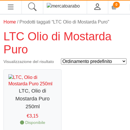
0
Home
/ Prodotti taggati “LTC Olio di Mostarda Puro”
HOME
LTC Olio di Mostarda
ALIMENTARI
Puro
COSMESI
Visualizzazione del risultato
PROFUMI ARABI
SOUK
LTC, Olio di
Mostarda Puro
MACELLERIA
250ml
INGROSSO
€
3,15
Disponibile
CHI SIAMO