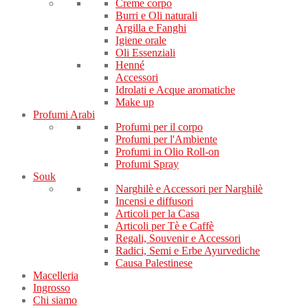
Creme corpo
Burri e Oli naturali
Argilla e Fanghi
Igiene orale
Oli Essenziali
Henné
Accessori
Idrolati e Acque aromatiche
Make up
Profumi Arabi
Profumi per il corpo
Profumi per l'Ambiente
Profumi in Olio Roll-on
Profumi Spray
Souk
Narghilè e Accessori per Narghilè
Incensi e diffusori
Articoli per la Casa
Articoli per Tè e Caffè
Regali, Souvenir e Accessori
Radici, Semi e Erbe Ayurvediche
Causa Palestinese
Macelleria
Ingrosso
Chi siamo