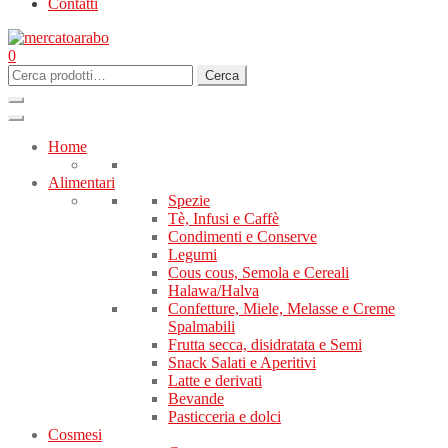
Contatti
0
Cerca:
Cerca
Home
Alimentari
Spezie
Tè, Infusi e Caffè
Condimenti e Conserve
Legumi
Cous cous, Semola e Cereali
Halawa/Halva
Confetture, Miele, Melasse e Creme
Spalmabili
Frutta secca, disidratata e Semi
Snack Salati e Aperitivi
Latte e derivati
Bevande
Pasticceria e dolci
Cosmesi