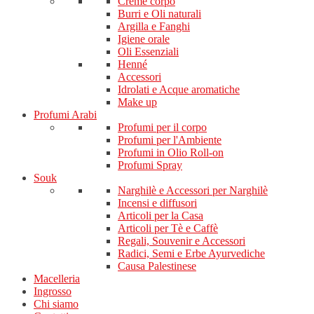
Creme corpo
Burri e Oli naturali
Argilla e Fanghi
Igiene orale
Oli Essenziali
Henné
Accessori
Idrolati e Acque aromatiche
Make up
Profumi Arabi
Profumi per il corpo
Profumi per l'Ambiente
Profumi in Olio Roll-on
Profumi Spray
Souk
Narghilè e Accessori per Narghilè
Incensi e diffusori
Articoli per la Casa
Articoli per Tè e Caffè
Regali, Souvenir e Accessori
Radici, Semi e Erbe Ayurvediche
Causa Palestinese
Macelleria
Ingrosso
Chi siamo