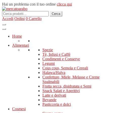
Hai un problema con il tuo ordine
clicca qui
Cerca:
Cerca
Accedi
Ordini
0
Carrello
Home
Alimentari
Spezie
Tè, Infusi e Caffè
Condimenti e Conserve
Legumi
Cous cous, Semola e Cereali
Halawa/Halva
Confetture, Miele, Melasse e Creme
Spalmabili
Frutta secca, disidratata e Semi
Snack Salati e Aperitivi
Latte e derivati
Bevande
Pasticceria e dolci
Cosmesi