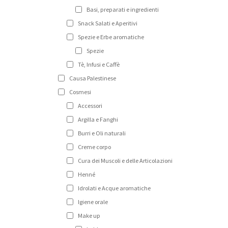
Basi, preparati e ingredienti
Snack Salati e Aperitivi
Spezie e Erbe aromatiche
Spezie
Tè, Infusi e Caffè
Causa Palestinese
Cosmesi
Accessori
Argilla e Fanghi
Burri e Oli naturali
Creme corpo
Cura dei Muscoli e delle Articolazioni
Henné
Idrolati e Acque aromatiche
Igiene orale
Make up