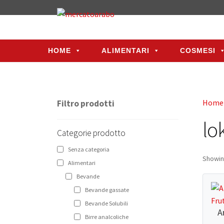
HOME
ALIMENTARI
COSMESI
HOME
ALIMENTARI
COSMESI
Home
Filtro prodotti
lo
Categorie prodotto
Senza categoria
Showing
Alimentari
Bevande
Bevande gassate
Bevande Solubili
A
Birre analcoliche