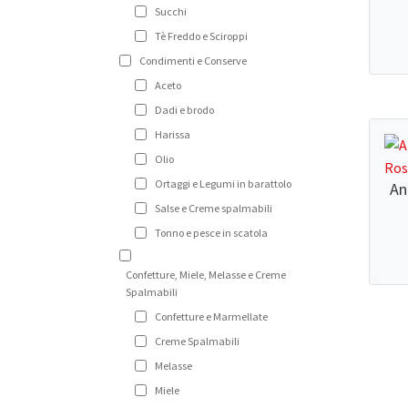
Succhi
Tè Freddo e Sciroppi
Condimenti e Conserve
Aceto
Dadi e brodo
Harissa
Olio
Ortaggi e Legumi in barattolo
An
Salse e Creme spalmabili
Tonno e pesce in scatola
Confetture, Miele, Melasse e Creme
Spalmabili
Confetture e Marmellate
Creme Spalmabili
Melasse
Miele