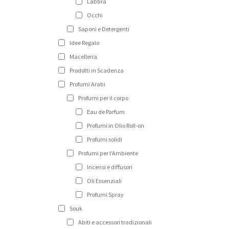
Labbra
Occhi
Saponi e Detergenti
Idee Regalo
Macelleria
Prodotti in Scadenza
Profumi Arabi
Profumi per il corpo
Eau de Parfum
Profumi in Olio Roll-on
Profumi solidi
Profumi per l'Ambiente
Incensi e diffusori
Oli Essenziali
Profumi Spray
Souk
Abiti e accessori tradizionali