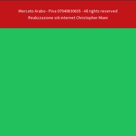
Mercato Arabo - P.Iva 07040830635 - All rights reserved
Realizzazione siti internet Christopher Miani