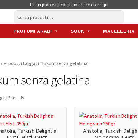
Hai un problema con il tuo ordine
clicca qui
Cerca:
Cerca
PROFUMI ARABI
SOUK
MACELLERIA
PROFUMI ARABI
SOUK
MACELLERIA
/ Prodotti taggati “lokum senza gelatina”
kum senza gelatina
 all 5 results
natolia, Turkish Delight ai
Anatolia, Turkish Deligh
Frutti Misti 350gr
Melograno 350gr