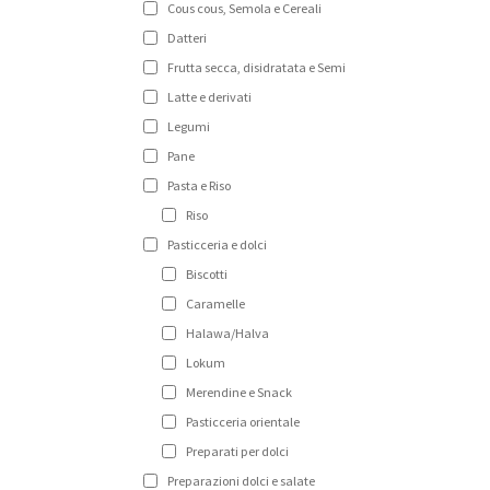
Cous cous, Semola e Cereali
Datteri
Frutta secca, disidratata e Semi
Latte e derivati
Legumi
Pane
Pasta e Riso
Riso
Pasticceria e dolci
Biscotti
Caramelle
Halawa/Halva
Lokum
Merendine e Snack
Pasticceria orientale
Preparati per dolci
Preparazioni dolci e salate