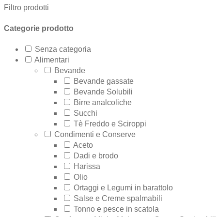
Filtro prodotti
Regali, Souvenir e Accessori
Radici, Semi e Erbe Ayurvediche
Categorie prodotto
Causa Palestinese
Senza categoria
Alimentari
Macelleria
Bevande
Ingrosso
Bevande gassate
Bevande Solubili
Chi siamo
Birre analcoliche
Contatti
Succhi
Tè Freddo e Sciroppi
Condimenti e Conserve
Aceto
Dadi e brodo
Harissa
Olio
Ortaggi e Legumi in barattolo
Salse e Creme spalmabili
Tonno e pesce in scatola