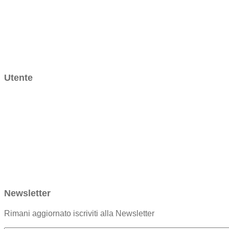
Souk
Forniture all’ingrosso
Chi siamo
Contatti
Utente
Ordini
Dettagli account
Password dimenticata
Condizioni generali di vendita
Politica di rimborso e reso
Privacy Policy
Newsletter
Rimani aggiornato iscriviti alla Newsletter