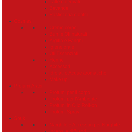
Latte e derivati
Confetture, Miele, Melasse e Creme Spalmabili
Bevande
Frutta secca, disidratata e Semi
Pasticceria e dolci
Cosmesi
Snack Salati e Aperitivi
Creme corpo
Latte e derivati
Burri e Oli naturali
Bevande
Argilla e Fanghi
Igiene orale
Pasticceria e dolci
Oli Essenziali
Henné
Cosmesi
Accessori
Idrolati e Acque aromatiche
Creme corpo
Make up
Burri e Oli naturali
Profumi Arabi
Profumi per il corpo
Argilla e Fanghi
Profumi per l'Ambiente
Igiene orale
Profumi in Olio Roll-on
Profumi Spray
Oli Essenziali
Souk
Henné
Narghilè e Accessori per Narghilè
Incensi e diffusori