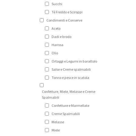
Succhi
Tè Freddo e Sciroppi
Condimenti e Conserve
Aceto
Dadi e brodo
Harissa
Olio
Ortaggi e Legumi in barattolo
Salse e Creme spalmabili
Tonno e pesce in scatola
Confetture, Miele, Melasse e Creme
Spalmabili
Confetture e Marmellate
Creme Spalmabili
Melasse
Miele