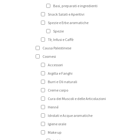
Basi, preparati e ingredienti
Snack Salati e Aperitivi
Spezie e Erbe aromatiche
Spezie
Tè, Infusi e Caffè
Causa Palestinese
Cosmesi
Accessori
Argilla e Fanghi
Burri e Oli naturali
Creme corpo
Cura dei Muscoli e delle Articolazioni
Henné
Idrolati e Acque aromatiche
Igiene orale
Make up