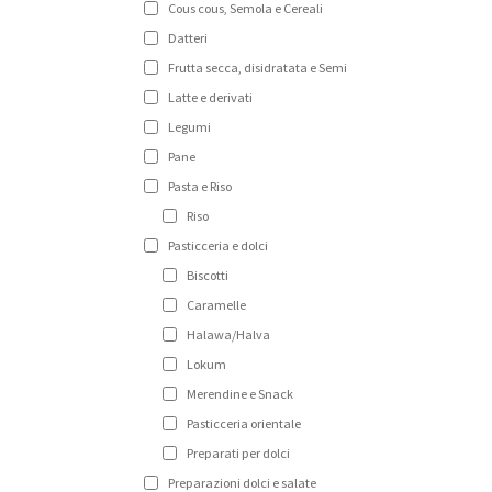
Cous cous, Semola e Cereali
Datteri
Frutta secca, disidratata e Semi
Latte e derivati
Legumi
Pane
Pasta e Riso
Riso
Pasticceria e dolci
Biscotti
Caramelle
Halawa/Halva
Lokum
Merendine e Snack
Pasticceria orientale
Preparati per dolci
Preparazioni dolci e salate