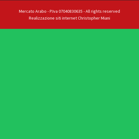
Mercato Arabo - P.Iva 07040830635 - All rights reserved
Realizzazione siti internet Christopher Miani