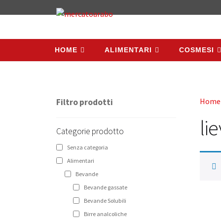
HOME
ALIMENTARI
COSMESI
HOME
ALIMENTARI
COSMESI
Home
Filtro prodotti
li
Categorie prodotto
Senza categoria
Alimentari
Bevande
Bevande gassate
Bevande Solubili
Birre analcoliche