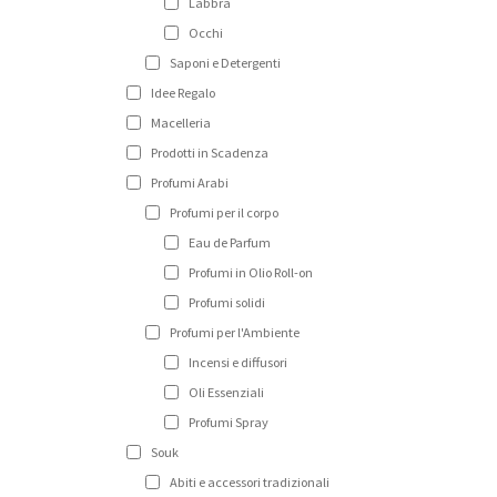
Labbra
Occhi
Saponi e Detergenti
Idee Regalo
Macelleria
Prodotti in Scadenza
Profumi Arabi
Profumi per il corpo
Eau de Parfum
Profumi in Olio Roll-on
Profumi solidi
Profumi per l'Ambiente
Incensi e diffusori
Oli Essenziali
Profumi Spray
Souk
Abiti e accessori tradizionali