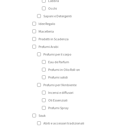
Labbra
Occhi
Saponi e Detergenti
Idee Regalo
Macelleria
Prodotti in Scadenza
Profumi Arabi
Profumi per il corpo
Eau de Parfum
Profumi in Olio Roll-on
Profumi solidi
Profumi per l'Ambiente
Incensi e diffusori
Oli Essenziali
Profumi Spray
Souk
Abiti e accessori tradizionali