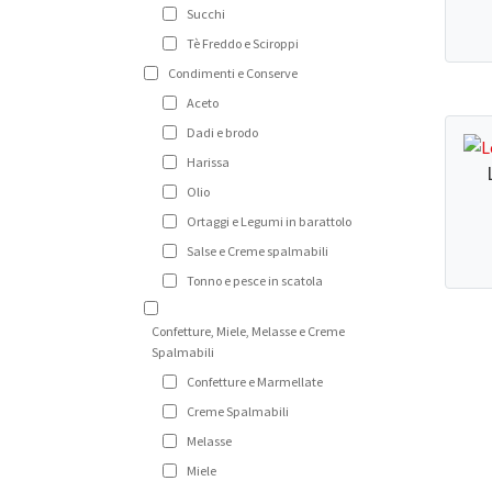
Succhi
Que
Tè Freddo e Sciroppi
pro
Condimenti e Conserve
ha
Aceto
più
Dadi e brodo
vari
Harissa
Le
Olio
opz
pos
Ortaggi e Legumi in barattolo
ess
Salse e Creme spalmabili
Que
sce
Tonno e pesce in scatola
pro
nel
ha
pag
Confetture, Miele, Melasse e Creme
più
Spalmabili
del
vari
Confetture e Marmellate
pro
Le
Creme Spalmabili
opz
Melasse
pos
Miele
ess