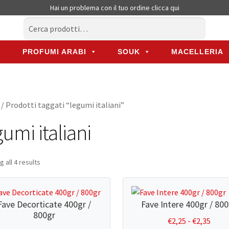
Hai un problema con il tuo ordine
clicca qui
Cerca:
Cerca
PROFUMI ARABI
SOUK
MACELLERIA
PROFUMI ARABI
SOUK
MACELLERIA
/ Prodotti taggati “legumi italiani”
gumi italiani
 all 4 results
Fave Decorticate 400gr /
Fave Intere 400gr / 80
800gr
Fasci
€
2,25
-
€
2,35