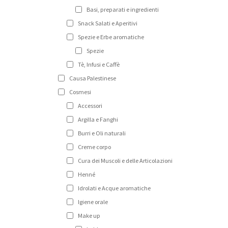
Basi, preparati e ingredienti
Snack Salati e Aperitivi
Spezie e Erbe aromatiche
Spezie
Tè, Infusi e Caffè
Causa Palestinese
Cosmesi
Accessori
Argilla e Fanghi
Burri e Oli naturali
Creme corpo
Cura dei Muscoli e delle Articolazioni
Henné
Idrolati e Acque aromatiche
Igiene orale
Make up