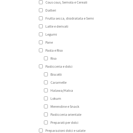
Cous cous, Semola e Cereali
sce
nel
Datteri
pag
Frutta secca, disidratata e Semi
del
Latte e derivati
pro
Legumi
Pane
Pasta e Riso
Riso
Pasticceria e dolci
Biscotti
Caramelle
Halawa/Halva
Lokum
Merendine e Snack
Pasticceria orientale
Preparati per dolci
Preparazioni dolci e salate