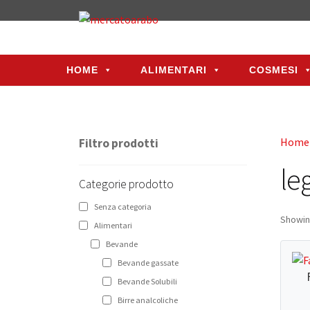
HOME
ALIMENTARI
COSMESI
HOME
ALIMENTARI
COSMESI
Home
Filtro prodotti
le
Categorie prodotto
Senza categoria
Showing
Alimentari
Bevande
Bevande gassate
Bevande Solubili
Birre analcoliche