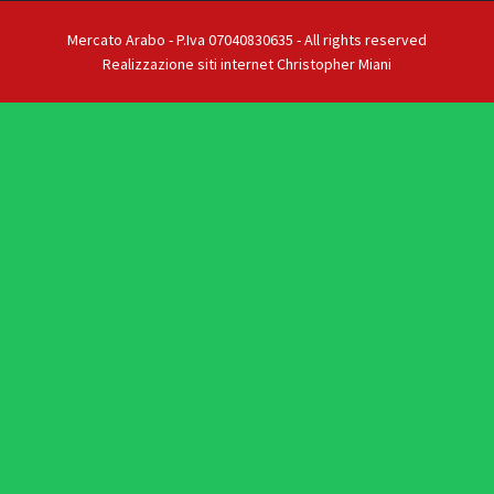
Mercato Arabo - P.Iva 07040830635 - All rights reserved
Realizzazione siti internet Christopher Miani