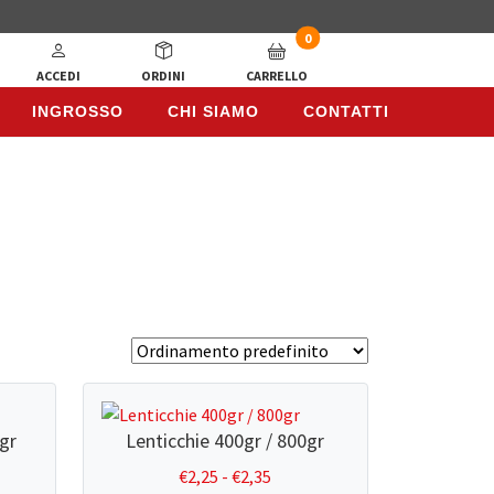
0
ACCEDI
ORDINI
CARRELLO
INGROSSO
CHI SIAMO
CONTATTI
INGROSSO
CHI SIAMO
CONTATTI
0gr
Lenticchie 400gr / 800gr
a
Fascia
€
2,25
-
€
2,35