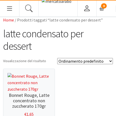
0
Home
/ Prodotti taggati “latte condensato per dessert”
HOME
latte condensato per
ALIMENTARI
dessert
COSMESI
Visualizzazione del risultato
PROFUMI ARABI
SOUK
MACELLERIA
Bonnet Rouge, Latte
concentrato non
INGROSSO
zuccherato 170gr
€
1,65
CHI SIAMO