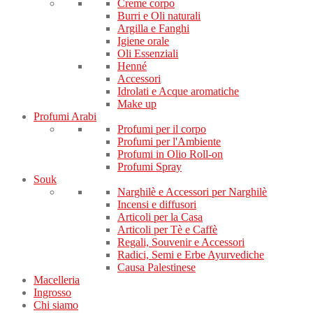
Creme corpo
Burri e Oli naturali
Argilla e Fanghi
Igiene orale
Oli Essenziali
Henné
Accessori
Idrolati e Acque aromatiche
Make up
Profumi Arabi
Profumi per il corpo
Profumi per l'Ambiente
Profumi in Olio Roll-on
Profumi Spray
Souk
Narghilè e Accessori per Narghilè
Incensi e diffusori
Articoli per la Casa
Articoli per Tè e Caffè
Regali, Souvenir e Accessori
Radici, Semi e Erbe Ayurvediche
Causa Palestinese
Macelleria
Ingrosso
Chi siamo