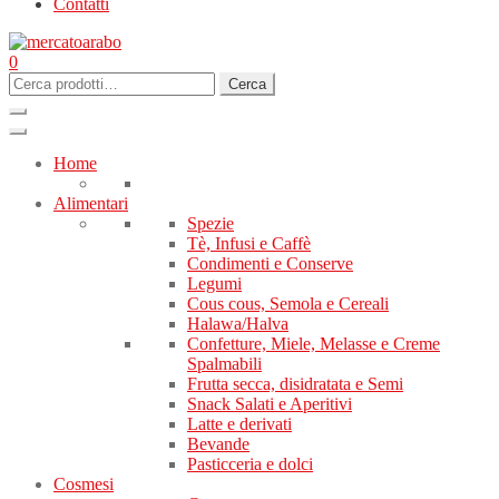
Contatti
0
Cerca:
Cerca
Home
Alimentari
Spezie
Tè, Infusi e Caffè
Condimenti e Conserve
Legumi
Cous cous, Semola e Cereali
Halawa/Halva
Confetture, Miele, Melasse e Creme
Spalmabili
Frutta secca, disidratata e Semi
Snack Salati e Aperitivi
Latte e derivati
Bevande
Pasticceria e dolci
Cosmesi