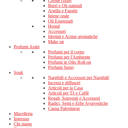
Creme corpo
Burri e Oli naturali
Argilla e Fanghi
Igiene orale
Oli Essenziali
Henné
Accessori
Idrolati e Acque aromatiche
Make up
Profumi Arabi
Profumi per il corpo
Profumi per l'Ambiente
Profumi in Olio Roll-on
Profumi Spray
Souk
Narghilè e Accessori per Narghilè
Incensi e diffusori
Articoli per la Casa
Articoli per Tè e Caffè
Regali, Souvenir e Accessori
Radici, Semi e Erbe Ayurvediche
Causa Palestinese
Macelleria
Ingrosso
Chi siamo