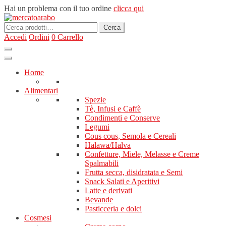
Hai un problema con il tuo ordine
clicca qui
Cerca:
Cerca
Accedi
Ordini
0
Carrello
Home
Alimentari
Spezie
Tè, Infusi e Caffè
Condimenti e Conserve
Legumi
Cous cous, Semola e Cereali
Halawa/Halva
Confetture, Miele, Melasse e Creme
Spalmabili
Frutta secca, disidratata e Semi
Snack Salati e Aperitivi
Latte e derivati
Bevande
Pasticceria e dolci
Cosmesi