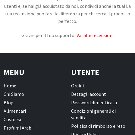
utenti e, se hai già acquistato da noi, condividi anche la tua! La
tua recensione può fare la differenza per chi cerca il prodotto
CONTATTI
perfetto.
Grazie per il tuo supporto!
Vai alle recensioni
MENU
UTENTE
Home
Ordini
Chi Siamo
Dettagli account
Blog
Password dimenticata
Alimentari
Condizioni generali di
vendita
Cosmesi
Politica di rimborso e reso
Profumi Arabi
Privacy Policy