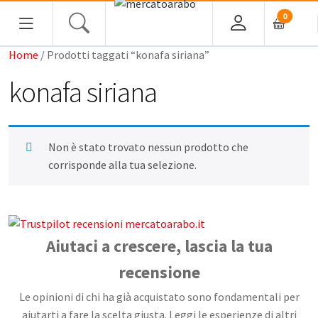
0
Home
/ Prodotti taggati “konafa siriana”
HOME
konafa siriana
ALIMENTARI
COSMESI
Non è stato trovato nessun prodotto che
corrisponde alla tua selezione.
PROFUMI ARABI
SOUK
Aiutaci a crescere, lascia la tua
MACELLERIA
recensione
INGROSSO
Le opinioni di chi ha già acquistato sono fondamentali per
aiutarti a fare la scelta giusta. Leggi le esperienze di altri
CHI SIAMO