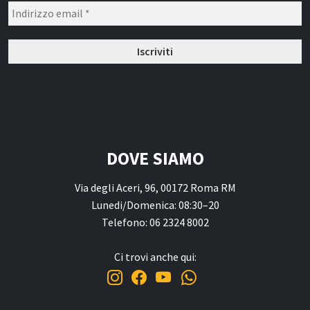
Narghilè e Accessori per Narghilè
Incensi e diffusori
Articoli per la Casa
Articoli per Tè e Caffè
Regali, Souvenir e Accessori
Radici, Semi e Erbe Ayurvediche
Causa Palestinese
DOVE SIAMO
Macelleria
Via degli Aceri, 96, 00172 Roma RM
Lunedi/Domenica: 08:30–20
Ingrosso
Telefono: 06 2324 8002
Chi siamo
Ci trovi anche qui:
Contatti