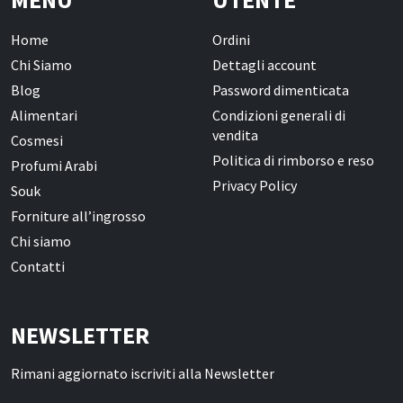
Oli Essenziali
Home
Ordini
Henné
Chi Siamo
Dettagli account
Accessori
Blog
Password dimenticata
Alimentari
Condizioni generali di
Idrolati e Acque aromatiche
vendita
Cosmesi
Make up
Politica di rimborso e reso
Profumi Arabi
Privacy Policy
Souk
Profumi Arabi
Forniture all’ingrosso
Profumi per il corpo
Chi siamo
Profumi per l'Ambiente
Contatti
Profumi in Olio Roll-on
Profumi Spray
NEWSLETTER
Rimani aggiornato iscriviti alla Newsletter
Souk