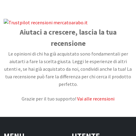
Confetture, Miele, Melasse e Creme
Spalmabili
Frutta secca, disidratata e Semi
Aiutaci a crescere, lascia la tua
Snack Salati e Aperitivi
recensione
Latte e derivati
Le opinioni di chi ha già acquistato sono fondamentali per
Bevande
aiutarti a fare la scelta giusta. Leggi le esperienze di altri
utenti e, se hai già acquistato da noi, condividi anche la tua! La
Pasticceria e dolci
tua recensione può fare la differenza per chi cerca il prodotto
perfetto.
Cosmesi
Creme corpo
Grazie per il tuo supporto!
Vai alle recensioni
Burri e Oli naturali
Argilla e Fanghi
Igiene orale
MENU
UTENTE