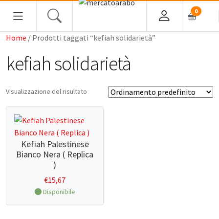
0
Home
/ Prodotti taggati “kefiah solidarietà”
kefiah solidarietà
Home
Visualizzazione del risultato
Alimentari
Spezie
Kefiah Palestinese
Tè, Infusi e Caffè
Bianco Nera ( Replica
Condimenti e Conserve
)
Legumi
€
15,67
Disponibile
Cous cous, Semola e Cereali
Halawa/Halva