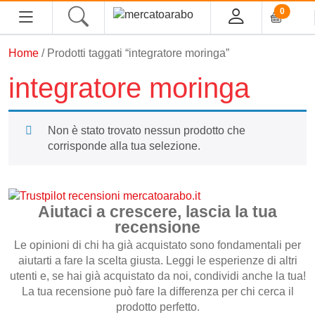
0
Home
/ Prodotti taggati “integratore moringa”
HOME
integratore moringa
ALIMENTARI
Non è stato trovato nessun prodotto che
COSMESI
corrisponde alla tua selezione.
PROFUMI ARABI
SOUK
Aiutaci a crescere, lascia la tua
recensione
MACELLERIA
Le opinioni di chi ha già acquistato sono fondamentali per
aiutarti a fare la scelta giusta. Leggi le esperienze di altri
utenti e, se hai già acquistato da noi, condividi anche la tua!
INGROSSO
La tua recensione può fare la differenza per chi cerca il
prodotto perfetto.
CHI SIAMO