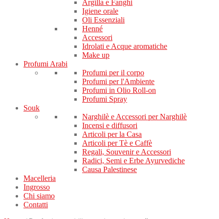
Argilla e Fanghi
Igiene orale
Oli Essenziali
Henné
Accessori
Idrolati e Acque aromatiche
Make up
Profumi Arabi
Profumi per il corpo
Profumi per l'Ambiente
Profumi in Olio Roll-on
Profumi Spray
Souk
Narghilè e Accessori per Narghilè
Incensi e diffusori
Articoli per la Casa
Articoli per Tè e Caffè
Regali, Souvenir e Accessori
Radici, Semi e Erbe Ayurvediche
Causa Palestinese
Macelleria
Ingrosso
Chi siamo
Contatti