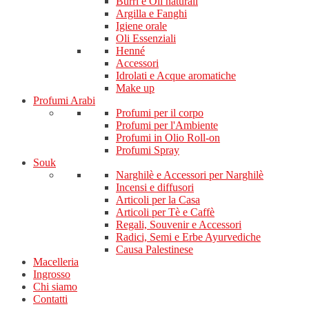
Burri e Oli naturali
Argilla e Fanghi
Igiene orale
Oli Essenziali
Henné
Accessori
Idrolati e Acque aromatiche
Make up
Profumi Arabi
Profumi per il corpo
Profumi per l'Ambiente
Profumi in Olio Roll-on
Profumi Spray
Souk
Narghilè e Accessori per Narghilè
Incensi e diffusori
Articoli per la Casa
Articoli per Tè e Caffè
Regali, Souvenir e Accessori
Radici, Semi e Erbe Ayurvediche
Causa Palestinese
Macelleria
Ingrosso
Chi siamo
Contatti