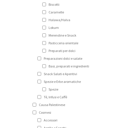
Biscotti
Caramelle
Halawa/Halva
Lokum
Merendine e Snack
Pasticceria orientale
Preparati per dolci
Preparazioni dolci e salate
Basi, preparati e ingredienti
Snack Salati e Aperitivi
Spezie e Erbe aromatiche
Spezie
Tè, Infusi e Caffè
Causa Palestinese
Cosmesi
Accessori
Argilla e Fanghi