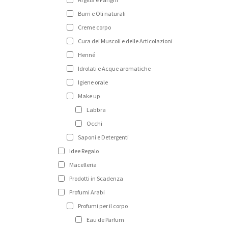
Burri e Oli naturali
Creme corpo
Cura dei Muscoli e delle Articolazioni
Henné
Idrolati e Acque aromatiche
Igiene orale
Make up
Labbra
Occhi
Saponi e Detergenti
Idee Regalo
Macelleria
Prodotti in Scadenza
Profumi Arabi
Profumi per il corpo
Eau de Parfum