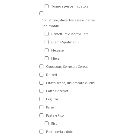
Tonno e pesce in scatola
Confetture, Miele, Melasse e Creme
Spalmabili
Confetture e Marmellate
Creme Spalmabili
Melasse
Miele
Cous cous, Semola e Cereali
Datteri
Frutta secca, disidratata e Semi
Latte e derivati
Legumi
Pane
Pasta e Riso
Riso
Pasticceria e dolci