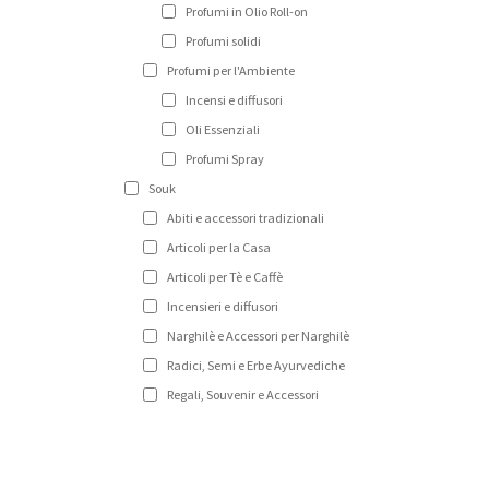
Profumi in Olio Roll-on
Profumi solidi
Profumi per l'Ambiente
Incensi e diffusori
Oli Essenziali
Profumi Spray
Souk
Abiti e accessori tradizionali
Articoli per la Casa
Articoli per Tè e Caffè
Incensieri e diffusori
Narghilè e Accessori per Narghilè
Radici, Semi e Erbe Ayurvediche
Regali, Souvenir e Accessori