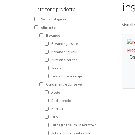
Narghilè e Accessori per Narghilè
in
Categorie prodotto
Incensi e diffusori
Senza categoria
Articoli per la Casa
Visuali
Alimentari
Articoli per Tè e Caffè
Bevande
Bevande gassate
Regali, Souvenir e Accessori
Bevande Solubili
Radici, Semi e Erbe Ayurvediche
Da
Birre analcoliche
Causa Palestinese
Succhi
Tè Freddo e Sciroppi
Macelleria
Condimenti e Conserve
Ingrosso
Aceto
Dadi e brodo
Chi siamo
Harissa
Contatti
Olio
Ortaggi e Legumi in barattolo
Salse e Creme spalmabili