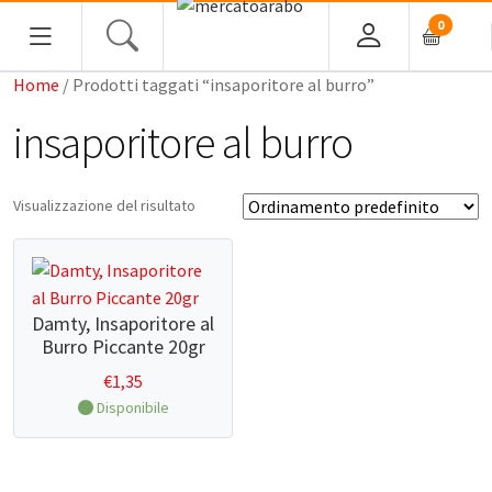
0
Home
/ Prodotti taggati “insaporitore al burro”
HOME
insaporitore al burro
ALIMENTARI
Visualizzazione del risultato
COSMESI
PROFUMI ARABI
Damty, Insaporitore al
SOUK
Burro Piccante 20gr
MACELLERIA
€
1,35
Disponibile
INGROSSO
CHI SIAMO