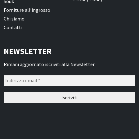
Souk
Oli Essenziali
Forniture all’ingrosso
Chi siamo
Henné
Contatti
Accessori
Idrolati e Acque aromatiche
NEWSLETTER
Make up
Rimani aggiornato iscriviti alla Newsletter
Profumi Arabi
Profumi per il corpo
Profumi per l'Ambiente
Profumi in Olio Roll-on
Profumi Spray
Souk