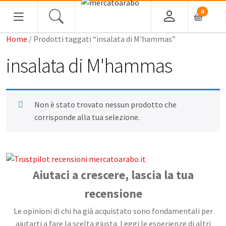
0
Home
/ Prodotti taggati “insalata di M'hammas”
insalata di M'hammas
Home
Non è stato trovato nessun prodotto che
Alimentari
corrisponde alla tua selezione.
Spezie
Tè, Infusi e Caffè
Condimenti e Conserve
Aiutaci a crescere, lascia la tua
Legumi
recensione
Cous cous, Semola e Cereali
Le opinioni di chi ha già acquistato sono fondamentali per
Halawa/Halva
aiutarti a fare la scelta giusta. Leggi le esperienze di altri