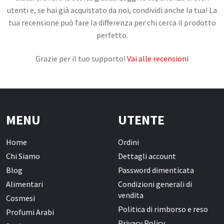
utenti e, se hai già acquistato da noi, condividi anche la tua! La
Confetture, Miele, Melasse e Creme
tua recensione può fare la differenza per chi cerca il prodotto
Spalmabili
perfetto.
Frutta secca, disidratata e Semi
Grazie per il tuo supporto!
Vai alle recensioni
Snack Salati e Aperitivi
Latte e derivati
Bevande
Pasticceria e dolci
MENU
UTENTE
Cosmesi
Home
Ordini
Chi Siamo
Dettagli account
Creme corpo
Blog
Password dimenticata
Burri e Oli naturali
Alimentari
Condizioni generali di
vendita
Argilla e Fanghi
Cosmesi
Politica di rimborso e reso
Profumi Arabi
Igiene orale
Privacy Policy