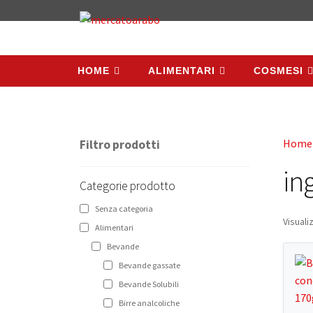
HOME
ALIMENTARI
COSMESI
HOME
ALIMENTARI
COSMESI
Home
Filtro prodotti
in
Categorie prodotto
Senza categoria
Visuali
Alimentari
Bevande
Bevande gassate
Bevande Solubili
Birre analcoliche