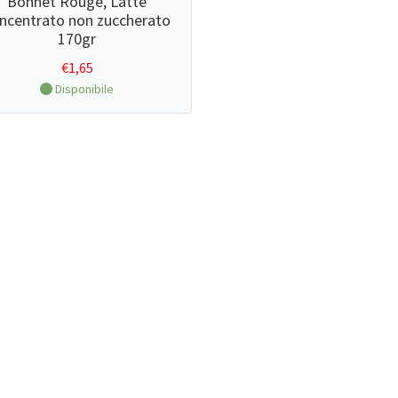
Bonnet Rouge, Latte
ncentrato non zuccherato
170gr
€
1,65
Disponibile