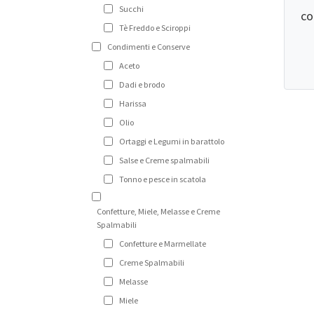
Succhi
co
Tè Freddo e Sciroppi
Condimenti e Conserve
Aceto
Dadi e brodo
Harissa
Olio
Ortaggi e Legumi in barattolo
Salse e Creme spalmabili
Tonno e pesce in scatola
Confetture, Miele, Melasse e Creme
Spalmabili
Confetture e Marmellate
Creme Spalmabili
Melasse
Miele