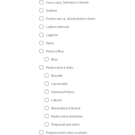
Cous cous, Semola e Cereali
Datteri
Frutta secca, disidratata e Semi
Latte e derivati
Legumi
Pane
Pasta e Riso
Riso
Pasticceria e dolci
Biscotti
Caramelle
Halawa/Halva
Lokum
Merendine e Snack
Pasticceria orientale
Preparati per dolci
Preparazioni dolci e salate