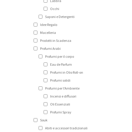
Labbra
Occhi
Saponi e Detergenti
Idee Regalo
Macelleria
Prodotti in Scadenza
Profumi Arabi
Profumi per il corpo
Eau de Parfum
Profumi in Olio Roll-on
Profumi solidi
Profumi per l'Ambiente
Incensi e diffusori
Oli Essenziali
Profumi Spray
Souk
Abiti e accessori tradizionali