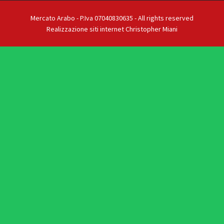
Mercato Arabo - P.Iva 07040830635 - All rights reserved
Realizzazione siti internet Christopher Miani