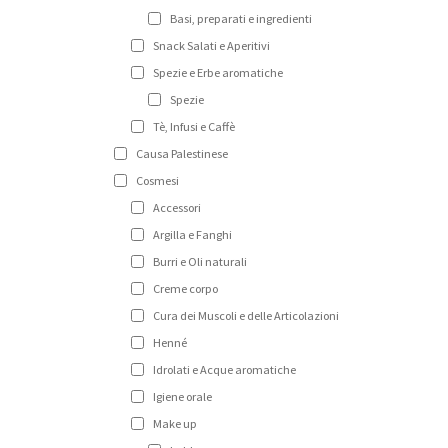
Basi, preparati e ingredienti
Snack Salati e Aperitivi
Spezie e Erbe aromatiche
Spezie
Tè, Infusi e Caffè
Causa Palestinese
Cosmesi
Accessori
Argilla e Fanghi
Burri e Oli naturali
Creme corpo
Cura dei Muscoli e delle Articolazioni
Henné
Idrolati e Acque aromatiche
Igiene orale
Make up