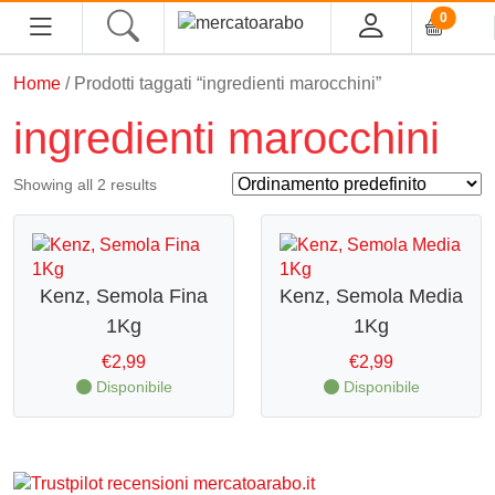
0
Home
/ Prodotti taggati “ingredienti marocchini”
HOME
ingredienti marocchini
ALIMENTARI
Showing all 2 results
COSMESI
PROFUMI ARABI
Kenz, Semola Fina
Kenz, Semola Media
1Kg
1Kg
SOUK
€
2,99
€
2,99
MACELLERIA
Disponibile
Disponibile
INGROSSO
CHI SIAMO