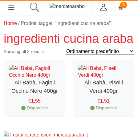
0
Home
/ Prodotti taggati “ingredienti cucina araba”
HOME
ingredienti cucina araba
ALIMENTARI
Showing all 2 results
COSMESI
PROFUMI ARABI
Alì Babà, Fagioli
Alì Babà, Piselli
Occhio Nero 400gr
Verdi 400gr
SOUK
€
1,55
€
1,51
MACELLERIA
Disponibile
Disponibile
INGROSSO
CHI SIAMO