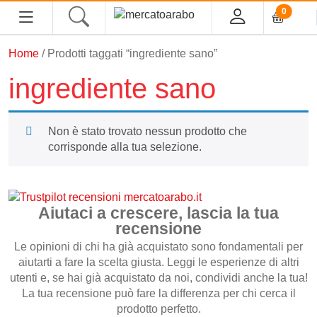
0
Home
/ Prodotti taggati “ingrediente sano”
HOME
ingrediente sano
ALIMENTARI
Non è stato trovato nessun prodotto che
COSMESI
corrisponde alla tua selezione.
PROFUMI ARABI
SOUK
Aiutaci a crescere, lascia la tua
recensione
MACELLERIA
Le opinioni di chi ha già acquistato sono fondamentali per
aiutarti a fare la scelta giusta. Leggi le esperienze di altri
utenti e, se hai già acquistato da noi, condividi anche la tua!
INGROSSO
La tua recensione può fare la differenza per chi cerca il
prodotto perfetto.
CHI SIAMO