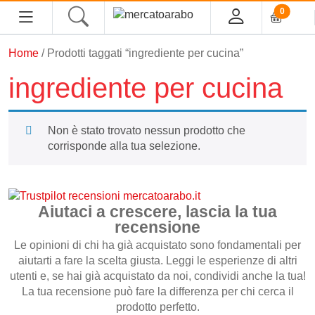
0
Home
/ Prodotti taggati “ingrediente per cucina”
HOME
ingrediente per cucina
ALIMENTARI
Non è stato trovato nessun prodotto che
COSMESI
corrisponde alla tua selezione.
PROFUMI ARABI
SOUK
Aiutaci a crescere, lascia la tua
recensione
MACELLERIA
Le opinioni di chi ha già acquistato sono fondamentali per
aiutarti a fare la scelta giusta. Leggi le esperienze di altri
utenti e, se hai già acquistato da noi, condividi anche la tua!
INGROSSO
La tua recensione può fare la differenza per chi cerca il
prodotto perfetto.
CHI SIAMO