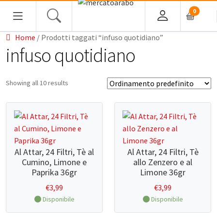
0
Home
/ Prodotti taggati “infuso quotidiano”
HOME
infuso quotidiano
ALIMENTARI
Showing all 10 results
COSMESI
PROFUMI ARABI
SOUK
Al Attar, 24 Filtri, Tè al
Al Attar, 24 Filtri, Tè
Cumino, Limone e
allo Zenzero e al
MACELLERIA
Paprika 36gr
Limone 36gr
€
3,99
€
3,99
INGROSSO
Disponibile
Disponibile
CHI SIAMO