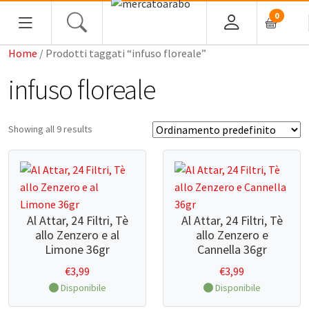
0
Home
/ Prodotti taggati “infuso floreale”
HOME
infuso floreale
ALIMENTARI
Showing all 9 results
COSMESI
PROFUMI ARABI
SOUK
Al Attar, 24 Filtri, Tè
Al Attar, 24 Filtri, Tè
allo Zenzero e al
allo Zenzero e
MACELLERIA
Limone 36gr
Cannella 36gr
€
3,99
€
3,99
INGROSSO
Disponibile
Disponibile
CHI SIAMO