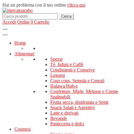
Hai un problema con il tuo ordine
clicca qui
Cerca:
Cerca
Accedi
Ordini
0
Carrello
Home
Alimentari
Spezie
Tè, Infusi e Caffè
Condimenti e Conserve
Legumi
Cous cous, Semola e Cereali
Halawa/Halva
Confetture, Miele, Melasse e Creme
Spalmabili
Frutta secca, disidratata e Semi
Snack Salati e Aperitivi
Latte e derivati
Bevande
Pasticceria e dolci
Cosmesi