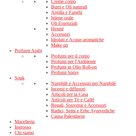
Creme corpo
Burri e Oli naturali
Argilla e Fanghi
Igiene orale
Oli Essenziali
Henné
Accessori
Idrolati e Acque aromatiche
Make up
Profumi Arabi
Profumi per il corpo
Profumi per l'Ambiente
Profumi in Olio Roll-on
Profumi Spray
Souk
Narghilè e Accessori per Narghilè
Incensi e diffusori
Articoli per la Casa
Articoli per Tè e Caffè
Regali, Souvenir e Accessori
Radici, Semi e Erbe Ayurvediche
Causa Palestinese
Macelleria
Ingrosso
Chi siamo