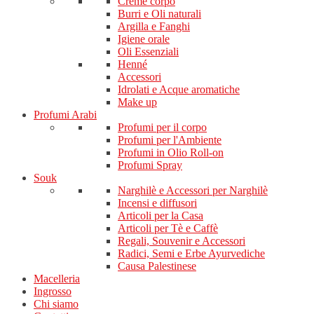
Creme corpo
Burri e Oli naturali
Argilla e Fanghi
Igiene orale
Oli Essenziali
Henné
Accessori
Idrolati e Acque aromatiche
Make up
Profumi Arabi
Profumi per il corpo
Profumi per l'Ambiente
Profumi in Olio Roll-on
Profumi Spray
Souk
Narghilè e Accessori per Narghilè
Incensi e diffusori
Articoli per la Casa
Articoli per Tè e Caffè
Regali, Souvenir e Accessori
Radici, Semi e Erbe Ayurvediche
Causa Palestinese
Macelleria
Ingrosso
Chi siamo