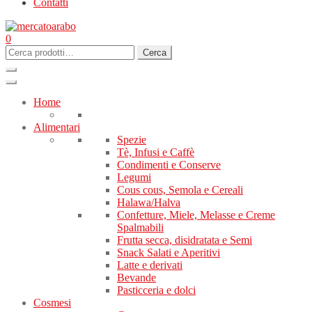
Contatti
0
Cerca:
Cerca
Home
Alimentari
Spezie
Tè, Infusi e Caffè
Condimenti e Conserve
Legumi
Cous cous, Semola e Cereali
Halawa/Halva
Confetture, Miele, Melasse e Creme
Spalmabili
Frutta secca, disidratata e Semi
Snack Salati e Aperitivi
Latte e derivati
Bevande
Pasticceria e dolci
Cosmesi