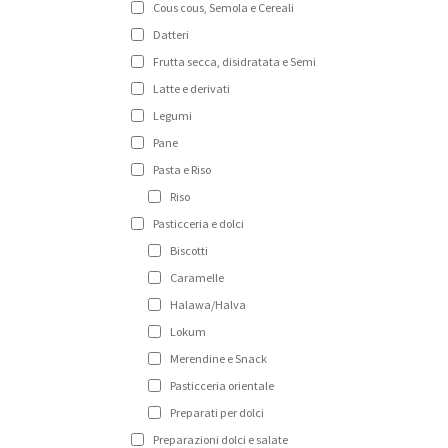
Cous cous, Semola e Cereali
Datteri
Frutta secca, disidratata e Semi
Latte e derivati
Legumi
Pane
Pasta e Riso
Riso
Pasticceria e dolci
Biscotti
Caramelle
Halawa/Halva
Lokum
Merendine e Snack
Pasticceria orientale
Preparati per dolci
Preparazioni dolci e salate