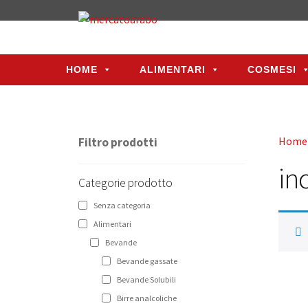
HOME
ALIMENTARI
COSMESI
HOME
ALIMENTARI
COSMESI
Home
Filtro prodotti
in
Categorie prodotto
Senza categoria
Alimentari
Bevande
Bevande gassate
Bevande Solubili
Birre analcoliche