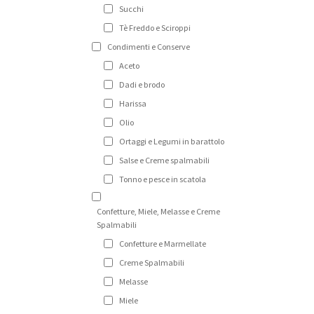
Succhi
Tè Freddo e Sciroppi
Condimenti e Conserve
Aceto
Dadi e brodo
Harissa
Olio
Ortaggi e Legumi in barattolo
Salse e Creme spalmabili
Tonno e pesce in scatola
Confetture, Miele, Melasse e Creme
Spalmabili
Confetture e Marmellate
Creme Spalmabili
Melasse
Miele