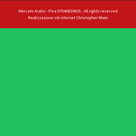
Mercato Arabo - P.Iva 07040830635 - All rights reserved
Realizzazione siti internet Christopher Miani