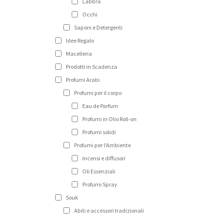
Labbra
Occhi
Saponi e Detergenti
Idee Regalo
Macelleria
Prodotti in Scadenza
Profumi Arabi
Profumi per il corpo
Eau de Parfum
Profumi in Olio Roll-on
Profumi solidi
Profumi per l'Ambiente
Incensi e diffusori
Oli Essenziali
Profumi Spray
Souk
Abiti e accessori tradizionali