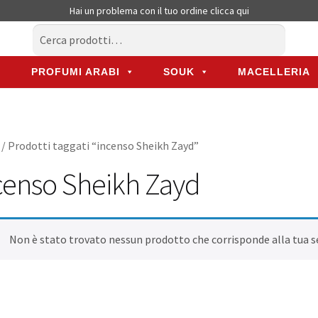
Hai un problema con il tuo ordine
clicca qui
Cerca:
Cerca
PROFUMI ARABI
SOUK
MACELLERIA
PROFUMI ARABI
SOUK
MACELLERIA
/ Prodotti taggati “incenso Sheikh Zayd”
censo Sheikh Zayd
Non è stato trovato nessun prodotto che corrisponde alla tua s