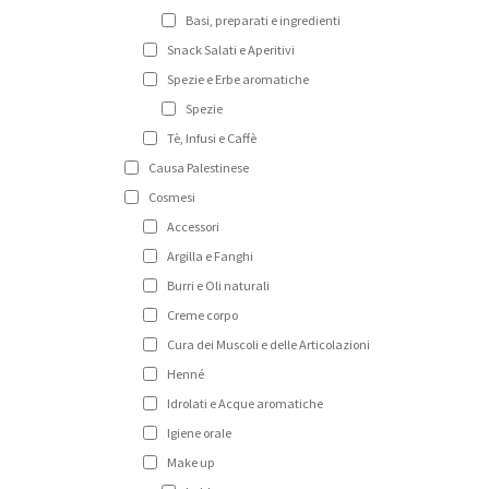
Basi, preparati e ingredienti
Snack Salati e Aperitivi
Spezie e Erbe aromatiche
Spezie
Tè, Infusi e Caffè
Causa Palestinese
Cosmesi
Accessori
Argilla e Fanghi
Burri e Oli naturali
Creme corpo
Cura dei Muscoli e delle Articolazioni
Henné
Idrolati e Acque aromatiche
Igiene orale
Make up