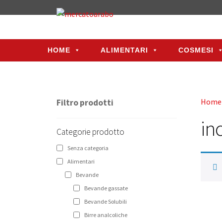
HOME
ALIMENTARI
COSMESI
HOME
ALIMENTARI
COSMESI
Home
Filtro prodotti
in
Categorie prodotto
Senza categoria
Alimentari
Bevande
Bevande gassate
Bevande Solubili
Birre analcoliche