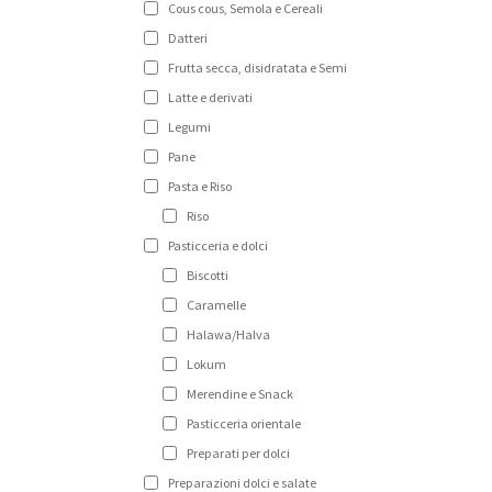
Cous cous, Semola e Cereali
Datteri
Frutta secca, disidratata e Semi
Latte e derivati
Legumi
Pane
Pasta e Riso
Riso
Pasticceria e dolci
Biscotti
Caramelle
Halawa/Halva
Lokum
Merendine e Snack
Pasticceria orientale
Preparati per dolci
Preparazioni dolci e salate