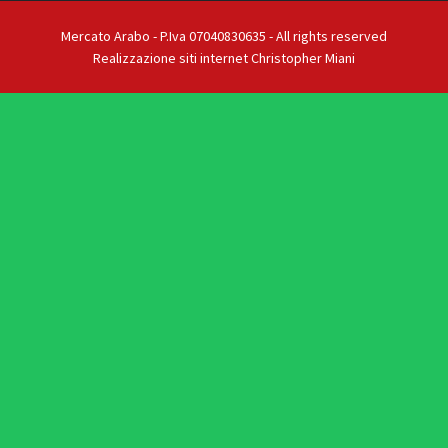
Mercato Arabo - P.Iva 07040830635 - All rights reserved
Realizzazione siti internet Christopher Miani