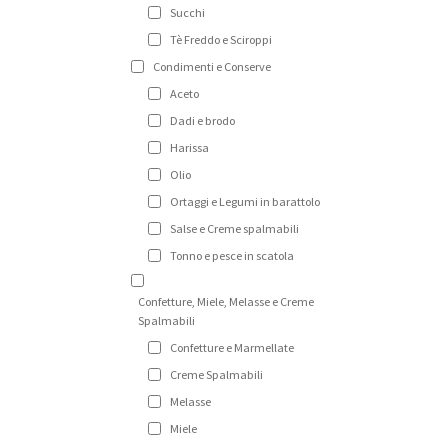
Succhi
Tè Freddo e Sciroppi
Condimenti e Conserve
Aceto
Dadi e brodo
Harissa
Olio
Ortaggi e Legumi in barattolo
Salse e Creme spalmabili
Tonno e pesce in scatola
Confetture, Miele, Melasse e Creme
Spalmabili
Confetture e Marmellate
Creme Spalmabili
Melasse
Miele