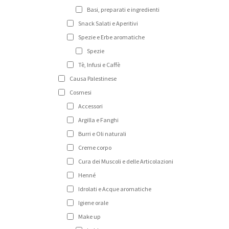
Basi, preparati e ingredienti
Snack Salati e Aperitivi
Spezie e Erbe aromatiche
Spezie
Tè, Infusi e Caffè
Causa Palestinese
Cosmesi
Accessori
Argilla e Fanghi
Burri e Oli naturali
Creme corpo
Cura dei Muscoli e delle Articolazioni
Henné
Idrolati e Acque aromatiche
Igiene orale
Make up