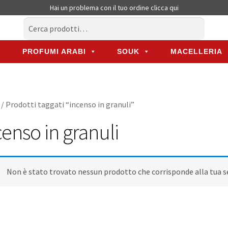
Hai un problema con il tuo ordine
clicca qui
Cerca:
Cerca
PROFUMI ARABI
SOUK
MACELLERIA
PROFUMI ARABI
SOUK
MACELLERIA
/ Prodotti taggati “incenso in granuli”
censo in granuli
Non è stato trovato nessun prodotto che corrisponde alla tua s