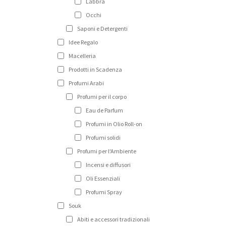
Labbra
Occhi
Saponi e Detergenti
Idee Regalo
Macelleria
Prodotti in Scadenza
Profumi Arabi
Profumi per il corpo
Eau de Parfum
Profumi in Olio Roll-on
Profumi solidi
Profumi per l'Ambiente
Incensi e diffusori
Oli Essenziali
Profumi Spray
Souk
Abiti e accessori tradizionali