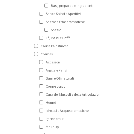
Basi, preparati e ingredienti
Snack Salati e Aperitivi
Spezie e Erbe aromatiche
Spezie
Tè, Infusi e Caffè
Causa Palestinese
Cosmesi
Accessori
Argilla e Fanghi
Burri e Oli naturali
Creme corpo
Cura dei Muscoli e delle Articolazioni
Henné
Idrolati e Acque aromatiche
Igiene orale
Make up