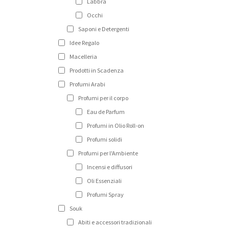
Labbra
Occhi
Saponi e Detergenti
Idee Regalo
Macelleria
Prodotti in Scadenza
Profumi Arabi
Profumi per il corpo
Eau de Parfum
Profumi in Olio Roll-on
Profumi solidi
Profumi per l'Ambiente
Incensi e diffusori
Oli Essenziali
Profumi Spray
Souk
Abiti e accessori tradizionali