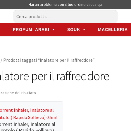
Hai un problema con il tuo ordine
clicca qui
Cerca:
Cerca
PROFUMI ARABI
SOUK
MACELLERIA
PROFUMI ARABI
SOUK
MACELLERIA
/ Prodotti taggati “inalatore per il raffreddore”
alatore per il raffreddore
zzazione del risultato
rrent Inhaler, Inalatore al
entolo ( Rapido Sollievo)