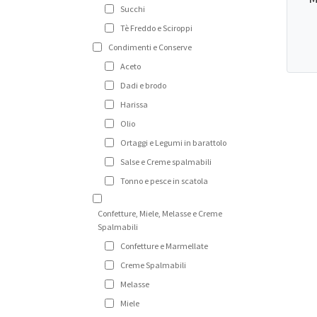
Succhi
Tè Freddo e Sciroppi
Condimenti e Conserve
Aceto
Dadi e brodo
Harissa
Olio
Ortaggi e Legumi in barattolo
Salse e Creme spalmabili
Tonno e pesce in scatola
Confetture, Miele, Melasse e Creme
Spalmabili
Confetture e Marmellate
Creme Spalmabili
Melasse
Miele