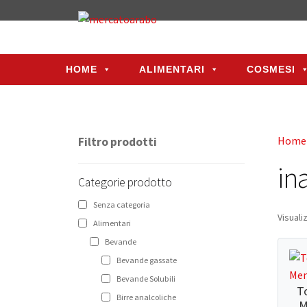
HOME
ALIMENTARI
COSMESI
HOME
ALIMENTARI
COSMESI
Home
Filtro prodotti
in
Categorie prodotto
Senza categoria
Visuali
Alimentari
Bevande
Bevande gassate
Bevande Solubili
To
Birre analcoliche
M