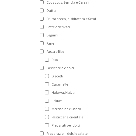
Cous cous, Semola e Cereali
Datteri
Frutta secca, disidratata e Semi
Latte e derivati
Legumi
Pane
Pasta e Riso
Riso
Pasticceria e dolci
Biscotti
Caramelle
Halawa/Halva
Lokum
Merendine e Snack
Pasticceria orientale
Preparati per dolci
Preparazioni dolci e salate