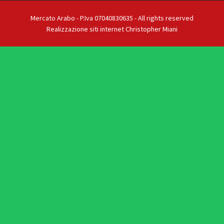
Mercato Arabo - P.Iva 07040830635 - All rights reserved
Realizzazione siti internet Christopher Miani