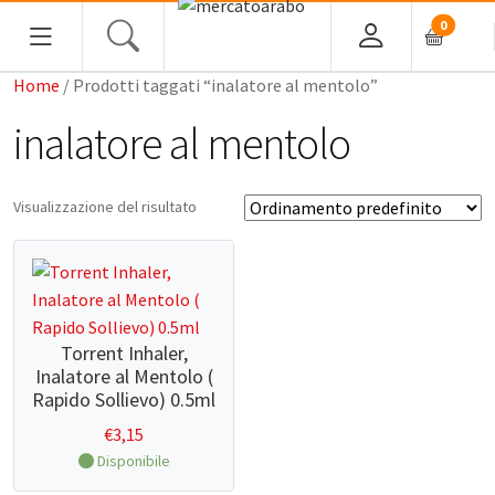
0
Home
/ Prodotti taggati “inalatore al mentolo”
HOME
inalatore al mentolo
ALIMENTARI
Visualizzazione del risultato
COSMESI
PROFUMI ARABI
SOUK
Torrent Inhaler,
Inalatore al Mentolo (
MACELLERIA
Rapido Sollievo) 0.5ml
€
3,15
INGROSSO
Disponibile
CHI SIAMO