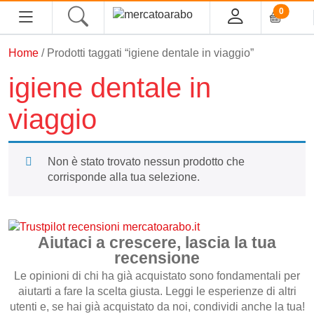
0
Home
/ Prodotti taggati “igiene dentale in viaggio”
HOME
igiene dentale in
ALIMENTARI
viaggio
COSMESI
Non è stato trovato nessun prodotto che
PROFUMI ARABI
corrisponde alla tua selezione.
SOUK
Aiutaci a crescere, lascia la tua
MACELLERIA
recensione
Le opinioni di chi ha già acquistato sono fondamentali per
INGROSSO
aiutarti a fare la scelta giusta. Leggi le esperienze di altri
utenti e, se hai già acquistato da noi, condividi anche la tua!
CHI SIAMO