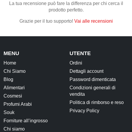
La tua recensione può fare la differenza per chi cerca il
prodotto perfetto.
CONTATTI
Grazie per il tuo supporto!
Vai alle recensioni
MENU
UTENTE
Home
Ordini
Chi Siamo
Dettagli account
Blog
Password dimenticata
Alimentari
Condizioni generali di
vendita
Cosmesi
Politica di rimborso e reso
Profumi Arabi
Privacy Policy
Souk
Forniture all’ingrosso
Chi siamo