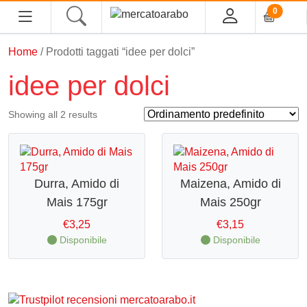
0
Home
/ Prodotti taggati “idee per dolci”
idee per dolci
Home
Showing all 2 results
Alimentari
Spezie
Durra, Amido di
Maizena, Amido di
Tè, Infusi e Caffè
Mais 175gr
Mais 250gr
Condimenti e Conserve
€
3,25
€
3,15
Legumi
Disponibile
Disponibile
Cous cous, Semola e Cereali
Halawa/Halva
Confetture, Miele, Melasse e Creme Spalmabili