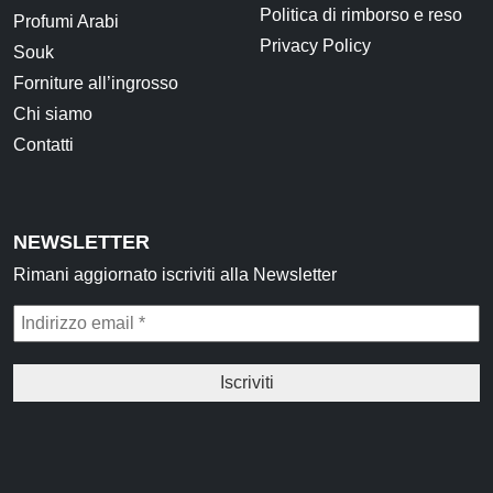
Politica di rimborso e reso
Profumi Arabi
Idrolati e Acque aromatiche
Privacy Policy
Souk
Make up
Forniture all’ingrosso
Chi siamo
Profumi Arabi
Contatti
Profumi per il corpo
Profumi per l'Ambiente
Profumi in Olio Roll-on
NEWSLETTER
Profumi Spray
Rimani aggiornato iscriviti alla Newsletter
Souk
Narghilè e Accessori per Narghilè
Incensi e diffusori
Articoli per la Casa
Articoli per Tè e Caffè