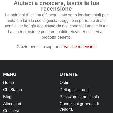
Aiutaci a crescere, lascia la tua
Frutta secca, disidratata e Semi
recensione
Snack Salati e Aperitivi
Le opinioni di chi ha già acquistato sono fondamentali per
aiutarti a fare la scelta giusta. Leggi le esperienze di altri
Latte e derivati
utenti e, se hai già acquistato da noi, condividi anche la tua!
Bevande
La tua recensione può fare la differenza per chi cerca il
prodotto perfetto.
Pasticceria e dolci
Grazie per il tuo supporto!
Vai alle recensioni
Cosmesi
Creme corpo
Burri e Oli naturali
MENU
UTENTE
Argilla e Fanghi
Home
Ordini
Igiene orale
Chi Siamo
Dettagli account
Oli Essenziali
Blog
Password dimenticata
Henné
Alimentari
Condizioni generali di
vendita
Cosmesi
Accessori