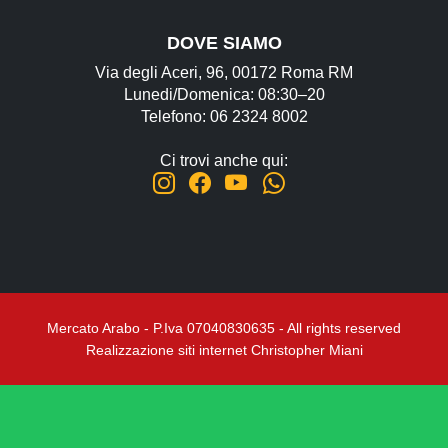
Regali, Souvenir e Accessori
Radici, Semi e Erbe Ayurvediche
DOVE SIAMO
Causa Palestinese
Via degli Aceri, 96, 00172 Roma RM
Lunedi/Domenica: 08:30–20
Telefono: 06 2324 8002
Macelleria
Ingrosso
Ci trovi anche qui:
Chi siamo
Contatti
Mercato Arabo - P.Iva 07040830635 - All rights reserved
Realizzazione siti internet Christopher Miani