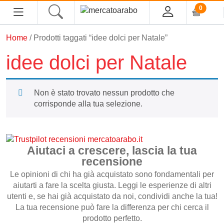
0
Home
/ Prodotti taggati “idee dolci per Natale”
HOME
idee dolci per Natale
ALIMENTARI
Non è stato trovato nessun prodotto che
COSMESI
corrisponde alla tua selezione.
PROFUMI ARABI
SOUK
Aiutaci a crescere, lascia la tua
recensione
MACELLERIA
Le opinioni di chi ha già acquistato sono fondamentali per
aiutarti a fare la scelta giusta. Leggi le esperienze di altri
utenti e, se hai già acquistato da noi, condividi anche la tua!
INGROSSO
La tua recensione può fare la differenza per chi cerca il
prodotto perfetto.
CHI SIAMO