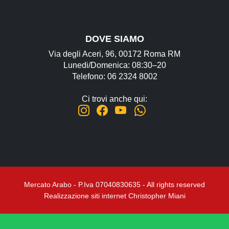
Regali, Souvenir e Accessori
Radici, Semi e Erbe Ayurvediche
Causa Palestinese
DOVE SIAMO
Via degli Aceri, 96, 00172 Roma RM
Macelleria
Lunedi/Domenica: 08:30–20
Telefono: 06 2324 8002
Ingrosso
Chi siamo
Ci trovi anche qui:
Contatti
Mercato Arabo - P.Iva 07040830635 - All rights reserved
Realizzazione siti internet Christopher Miani