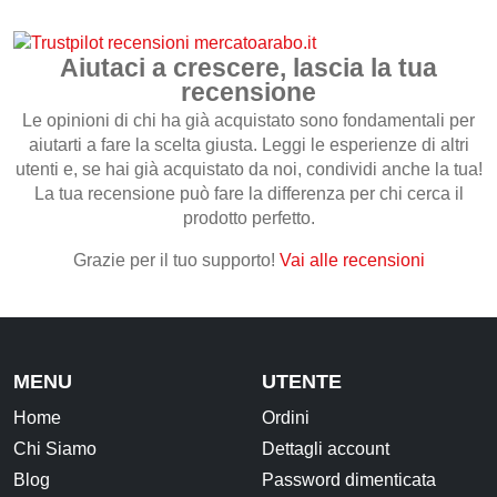
Frutta secca, disidratata e Semi
Snack Salati e Aperitivi
Aiutaci a crescere, lascia la tua
recensione
Latte e derivati
Le opinioni di chi ha già acquistato sono fondamentali per
Bevande
aiutarti a fare la scelta giusta. Leggi le esperienze di altri
Pasticceria e dolci
utenti e, se hai già acquistato da noi, condividi anche la tua!
La tua recensione può fare la differenza per chi cerca il
prodotto perfetto.
Cosmesi
Grazie per il tuo supporto!
Vai alle recensioni
Creme corpo
Burri e Oli naturali
Argilla e Fanghi
Igiene orale
MENU
UTENTE
Oli Essenziali
Home
Ordini
Chi Siamo
Dettagli account
Henné
Blog
Password dimenticata
Accessori