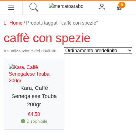
0
Home
/ Prodotti taggati “caffè con spezie”
caffè con spezie
Home
Visualizzazione del risultato
Alimentari
Spezie
Tè, Infusi e Caffè
Kara, Caffè
Condimenti e Conserve
Senegalese Touba
Legumi
200gr
Cous cous, Semola e Cereali
€
4,50
Halawa/Halva
Disponibile
Confetture, Miele, Melasse e Creme Spalmabili