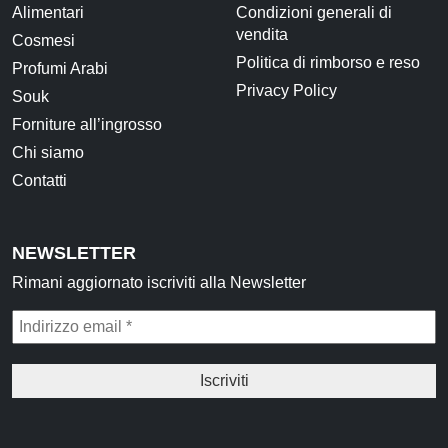
Alimentari
Condizioni generali di
Idrolati e Acque aromatiche
vendita
Cosmesi
Make up
Politica di rimborso e reso
Profumi Arabi
Privacy Policy
Souk
Profumi Arabi
Forniture all’ingrosso
Profumi per il corpo
Chi siamo
Profumi per l'Ambiente
Contatti
Profumi in Olio Roll-on
Profumi Spray
NEWSLETTER
Rimani aggiornato iscriviti alla Newsletter
Souk
Narghilè e Accessori per Narghilè
Incensi e diffusori
Articoli per la Casa
Articoli per Tè e Caffè