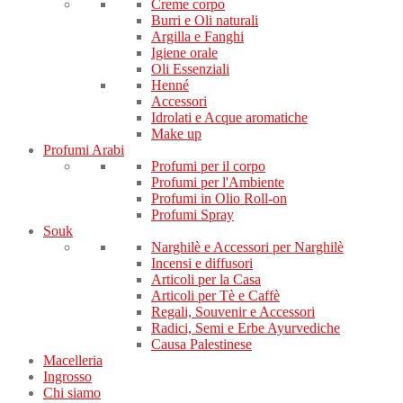
Creme corpo
Burri e Oli naturali
Argilla e Fanghi
Igiene orale
Oli Essenziali
Henné
Accessori
Idrolati e Acque aromatiche
Make up
Profumi Arabi
Profumi per il corpo
Profumi per l'Ambiente
Profumi in Olio Roll-on
Profumi Spray
Souk
Narghilè e Accessori per Narghilè
Incensi e diffusori
Articoli per la Casa
Articoli per Tè e Caffè
Regali, Souvenir e Accessori
Radici, Semi e Erbe Ayurvediche
Causa Palestinese
Macelleria
Ingrosso
Chi siamo