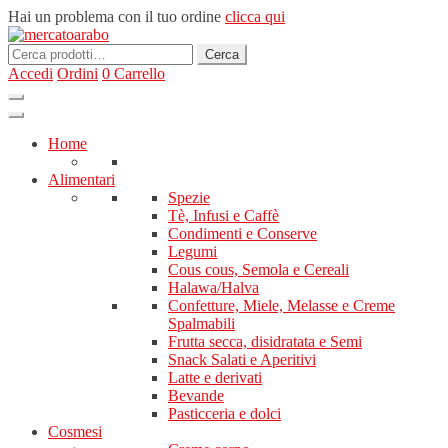
Hai un problema con il tuo ordine
clicca qui
Cerca:
Cerca
Accedi
Ordini
0
Carrello
Home
Alimentari
Spezie
Tè, Infusi e Caffè
Condimenti e Conserve
Legumi
Cous cous, Semola e Cereali
Halawa/Halva
Confetture, Miele, Melasse e Creme
Spalmabili
Frutta secca, disidratata e Semi
Snack Salati e Aperitivi
Latte e derivati
Bevande
Pasticceria e dolci
Cosmesi