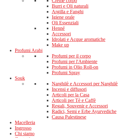
Creme corpo
Burri e Oli naturali
Argilla e Fanghi
Igiene orale
Oli Essenziali
Henné
Accessori
Idrolati e Acque aromatiche
Make up
Profumi Arabi
Profumi per il corpo
Profumi per l'Ambiente
Profumi in Olio Roll-on
Profumi Spray
Souk
Narghilè e Accessori per Narghilè
Incensi e diffusori
Articoli per la Casa
Articoli per Tè e Caffè
Regali, Souvenir e Accessori
Radici, Semi e Erbe Ayurvediche
Causa Palestinese
Macelleria
Ingrosso
Chi siamo