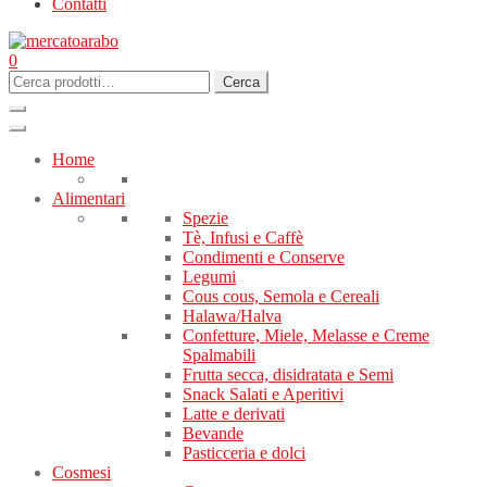
Contatti
0
Cerca:
Cerca
Home
Alimentari
Spezie
Tè, Infusi e Caffè
Condimenti e Conserve
Legumi
Cous cous, Semola e Cereali
Halawa/Halva
Confetture, Miele, Melasse e Creme
Spalmabili
Frutta secca, disidratata e Semi
Snack Salati e Aperitivi
Latte e derivati
Bevande
Pasticceria e dolci
Cosmesi