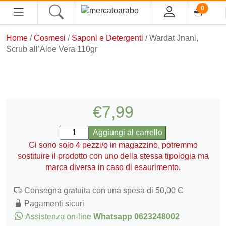
0
Home
/
Cosmesi
/
Saponi e Detergenti
/ Wardat Jnani,
Scrub all’Aloe Vera 110gr
Home
Alimentari
€
7,99
Spezie
Wardat
Aggiungi al carrello
Tè, Infusi e Caffè
Jnani,
Ci sono solo 4 pezzi/o in magazzino, potremmo
Condimenti e Conserve
Scrub
sostituire il prodotto con uno della stessa tipologia ma
all'Aloe
marca diversa in caso di esaurimento.
Legumi
Vera
Cous cous, Semola e Cereali
110gr
Consegna gratuita con una spesa di 50,00 Є
quantità
Halawa/Halva
Pagamenti sicuri
Assistenza on-line
Whatsapp 0623248002
Confetture, Miele, Melasse e Creme Spalmabili