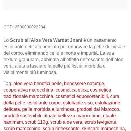
Frutta secca, disidratata e Semi
Snack Salati e Aperitivi
Latte e derivati
COD:
2500000022234
Bevande
Lo
Scrub all’Aloe Vera Wardat Jnani
è un trattamento
Pasticceria e dolci
esfoliante delicato pensato per rinnovare la pelle del viso e
del corpo, eliminando cellule morte e impurità. La sua
Cosmesi
texture granulare, abbinata all’effetto rinfrescante dell’aloe
vera, aiuta a lasciare la pelle più liscia, morbida e
Creme corpo
visibilmente più luminosa.
Burri e Oli naturali
Tag:
aloe vera benefici pelle
,
benessere naturale
,
Argilla e Fanghi
cooperativa marocchina
,
cosmetica etica
,
cosmetica
tradizionale marocchina
,
cosmetici equosostenibili
,
cura
Igiene orale
della pelle
,
esfoliante corpo
,
esfoliante viso
,
esfoliazione
Oli Essenziali
delicata
,
pelle morbida e luminosa
,
prodotti dal Marocco
,
prodotti sostenibili
,
rituale bellezza marocchino
,
rituale
Henné
hammam
,
scrub 110g
,
scrub aloe vera
,
scrub levigante
,
scrub marocchino
Accessori
,
scrub rinfrescante
,
skincare marocchina
,