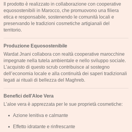
Regali, Souvenir e Accessori
Il prodotto è realizzato in collaborazione con cooperative
equosostenibili in Marocco, che promuovono una filiera
Radici, Semi e Erbe Ayurvediche
etica e responsabile, sostenendo le comunità locali e
Causa Palestinese
preservando le tradizioni cosmetiche artigianali del
territorio.
Macelleria
Ingrosso
Produzione Equosostenibile
Chi siamo
Wardat Jnani collabora con realtà cooperative marocchine
impegnate nella tutela ambientale e nello sviluppo sociale.
Contatti
L’acquisto di questo scrub contribuisce al sostegno
dell’economia locale e alla continuità dei saperi tradizionali
legati ai rituali di bellezza del Maghreb.
Benefici dell’Aloe Vera
L’aloe vera è apprezzata per le sue proprietà cosmetiche:
Azione lenitiva e calmante
Effetto idratante e rinfrescante