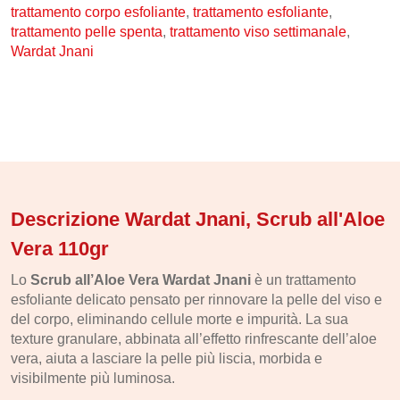
trattamento corpo esfoliante
,
trattamento esfoliante
,
Idrolati e Acque aromatiche
trattamento pelle spenta
,
trattamento viso settimanale
,
Make up
Wardat Jnani
Profumi Arabi
Profumi per il corpo
Profumi per l'Ambiente
Profumi in Olio Roll-on
Profumi Spray
Descrizione Wardat Jnani, Scrub all'Aloe
Vera 110gr
Souk
Lo
Scrub all’Aloe Vera Wardat Jnani
è un trattamento
Narghilè e Accessori per Narghilè
esfoliante delicato pensato per rinnovare la pelle del viso e
Incensi e diffusori
del corpo, eliminando cellule morte e impurità. La sua
texture granulare, abbinata all’effetto rinfrescante dell’aloe
Articoli per la Casa
vera, aiuta a lasciare la pelle più liscia, morbida e
Articoli per Tè e Caffè
visibilmente più luminosa.