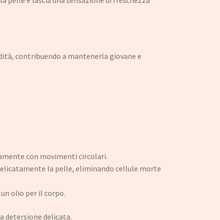
a la pelle e lascia una sensazione di freschezza
ondità, contribuendo a mantenerla giovane e
tamente con movimenti circolari.
delicatamente la pelle, eliminando cellule morte
n olio per il corpo.
 detersione delicata.