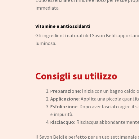
L’olio essenziale di limone è noto per le sue propr
immediata.
Vitamine e antiossidanti
Gli ingredienti naturali del Savon Beldi apportan
luminosa.
Consigli su utilizzo
Preparazione:
Inizia con un bagno caldo o 
Applicazione:
Applica una piccola quantit
Esfoliazione:
Dopo aver lasciato agire il 
e impurità.
Risciacquo:
Risciacqua abbondantemente co
Il Savon Beldi è perfetto per un uso settimanal