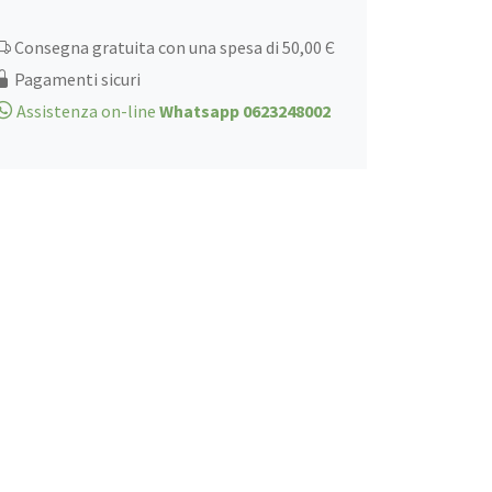
al
Limone
Consegna gratuita con una spesa di 50,00 Є
200gr
Pagamenti sicuri
quantità
Assistenza on-line
Whatsapp 0623248002