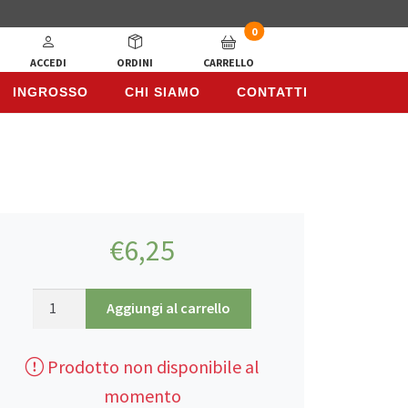
0
ACCEDI
ORDINI
CARRELLO
INGROSSO
CHI SIAMO
CONTATTI
INGROSSO
CHI SIAMO
CONTATTI
€
6,25
Savon
Aggiungi al carrello
Beldi,
Sapone
Prodotto non disponibile al
Artigianale
Marocchino
momento