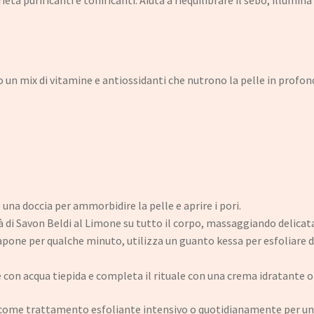
ietà purificanti e tonificanti. Aiuta a riequilibrare il sebo, illumin
o un mix di vitamine e antiossidanti che nutrono la pelle in prof
una doccia per ammorbidire la pelle e aprire i pori.
à di Savon Beldi al Limone su tutto il corpo, massaggiando delica
sapone per qualche minuto, utilizza un guanto kessa per esfoliare 
n acqua tiepida e completa il rituale con una crema idratante o u
e come trattamento esfoliante intensivo o quotidianamente per una