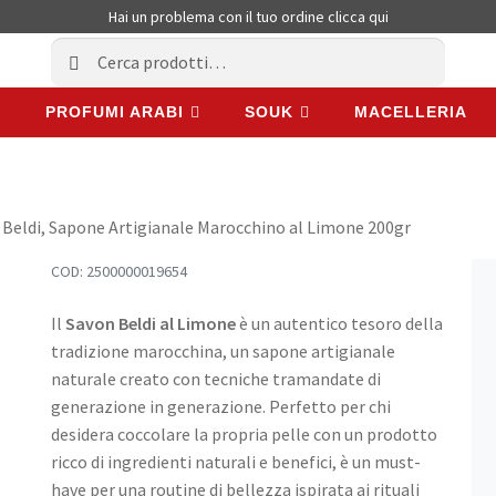
Hai un problema con il tuo ordine
clicca qui
Cerca:
Cerca
PROFUMI ARABI
SOUK
MACELLERIA
PROFUMI ARABI
SOUK
MACELLERIA
 Beldi, Sapone Artigianale Marocchino al Limone 200gr
COD:
2500000019654
Il
Savon Beldi al Limone
è un autentico tesoro della
tradizione marocchina, un sapone artigianale
naturale creato con tecniche tramandate di
generazione in generazione. Perfetto per chi
desidera coccolare la propria pelle con un prodotto
ricco di ingredienti naturali e benefici, è un must-
have per una routine di bellezza ispirata ai rituali