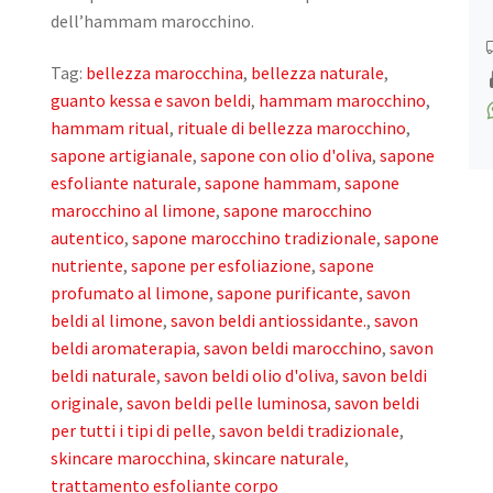
dell’hammam marocchino.
Tag:
bellezza marocchina
,
bellezza naturale
,
guanto kessa e savon beldi
,
hammam marocchino
,
hammam ritual
,
rituale di bellezza marocchino
,
sapone artigianale
,
sapone con olio d'oliva
,
sapone
esfoliante naturale
,
sapone hammam
,
sapone
marocchino al limone
,
sapone marocchino
autentico
,
sapone marocchino tradizionale
,
sapone
nutriente
,
sapone per esfoliazione
,
sapone
profumato al limone
,
sapone purificante
,
savon
beldi al limone
,
savon beldi antiossidante.
,
savon
beldi aromaterapia
,
savon beldi marocchino
,
savon
beldi naturale
,
savon beldi olio d'oliva
,
savon beldi
originale
,
savon beldi pelle luminosa
,
savon beldi
per tutti i tipi di pelle
,
savon beldi tradizionale
,
skincare marocchina
,
skincare naturale
,
trattamento esfoliante corpo