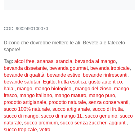
CONTATTI
COD:
9002490100070
Dicono che dovrebbe mettere le ali. Bevetela e fatecelo
sapere!
Tag:
alcol free
,
ananas
,
arancia
,
bevanda al mango
,
bevanda dissetante
,
bevanda gourmet
,
bevanda tropicale
,
bevande di qualità
,
bevande estive
,
bevande rinfrescanti
,
bevande salutari
,
Egitto
,
frutta esotica
,
gusto autentico
,
halal
,
mango
,
mango biologico.
,
mango delizioso
,
mango
fresco
,
mango italiano
,
mango maturo
,
mango puro
,
prodotto artigianale
,
prodotto naturale
,
senza conservanti
,
succo 100% naturale
,
succo artigianale
,
succo di frutta
,
succo di mango
,
succo di mango 1L
,
succo genuino
,
succo
naturale
,
succo premium
,
succo senza zuccheri aggiunti
,
succo tropicale
,
vetro