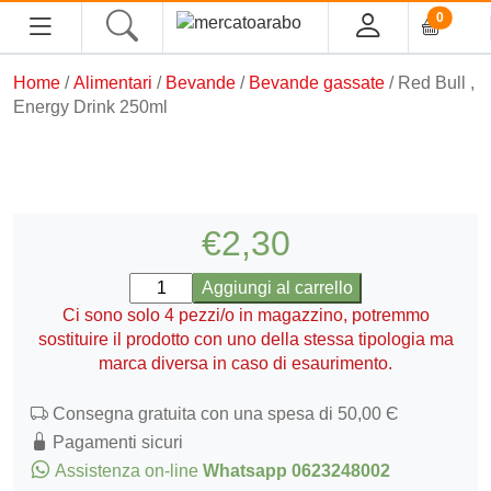
0
Home
/
Alimentari
/
Bevande
/
Bevande gassate
/ Red Bull ,
HOME
Energy Drink 250ml
ALIMENTARI
COSMESI
€
2,30
PROFUMI ARABI
Red
Aggiungi al carrello
Bull
Ci sono solo 4 pezzi/o in magazzino, potremmo
SOUK
,
sostituire il prodotto con uno della stessa tipologia ma
Energy
marca diversa in caso di esaurimento.
MACELLERIA
Drink
250ml
Consegna gratuita con una spesa di 50,00 Є
quantità
INGROSSO
Pagamenti sicuri
Assistenza on-line
Whatsapp 0623248002
CHI SIAMO