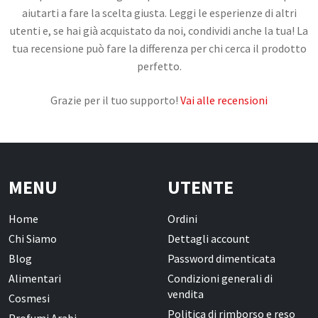
aiutarti a fare la scelta giusta. Leggi le esperienze di altri
utenti e, se hai già acquistato da noi, condividi anche la tua! La
tua recensione può fare la differenza per chi cerca il prodotto
perfetto.
Grazie per il tuo supporto!
Vai alle recensioni
MENU
UTENTE
Home
Ordini
Chi Siamo
Dettagli account
Blog
Password dimenticata
Alimentari
Condizioni generali di
vendita
Cosmesi
Politica di rimborso e reso
Profumi Arabi