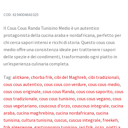
Confetture, Miele, Melasse e Creme
COD:
6194004641025
Spalmabili
Frutta secca, disidratata e Semi
Il Cous Cous Randa Tunisino Medio è un autentico
protagonista della cucina araba e nordafricana, perfetto per
Snack Salati e Aperitivi
chi cerca sapori intensi e ricchi di storia. Questo cous cous
Latte e derivati
medio offre una consistenza ideale per trattenere i sapori
Bevande
delle spezie e dei condimenti, trasformando ogni piatto in
un’esperienza culinaria completa.
Pasticceria e dolci
Tag:
alitkane
,
chorba frik
,
cibi del Maghreb
,
cibi tradizionali
,
Cosmesi
cous cous autentico
,
cous cous con verdure
,
cous cous medio
,
cous cous originale
,
cous cous Randa
,
cous cous saporito
,
cous
Creme corpo
cous tradizionale
,
cous cous tunisino
,
cous cous vegano
,
cous
Burri e Oli naturali
cous vegetariano
,
couscous d'orzo
,
couscous integrale
,
cucina
Argilla e Fanghi
araba
,
cucina maghrebina
,
cucina nordafricana
,
cucina
tunisina
,
cultura tunisina
,
cuscus
,
cuscus integrale
,
freekeh
,
Igiene orale
frik algerienne
,
gastronomia tunisina
,
jari frik
,
orzo
,
piatti a