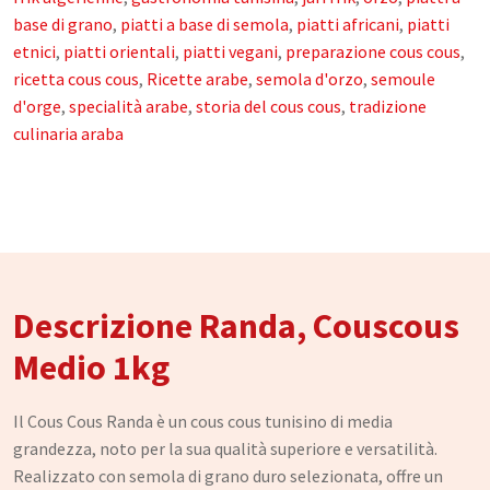
Oli Essenziali
base di grano
,
piatti a base di semola
,
piatti africani
,
piatti
etnici
,
piatti orientali
,
piatti vegani
,
preparazione cous cous
,
Henné
ricetta cous cous
,
Ricette arabe
,
semola d'orzo
,
semoule
Accessori
d'orge
,
specialità arabe
,
storia del cous cous
,
tradizione
culinaria araba
Idrolati e Acque aromatiche
Make up
Profumi Arabi
Profumi per il corpo
Descrizione Randa, Couscous
Profumi per l'Ambiente
Medio 1kg
Profumi in Olio Roll-on
Profumi Spray
Il Cous Cous Randa è un cous cous tunisino di media
grandezza, noto per la sua qualità superiore e versatilità.
Souk
Realizzato con semola di grano duro selezionata, offre un