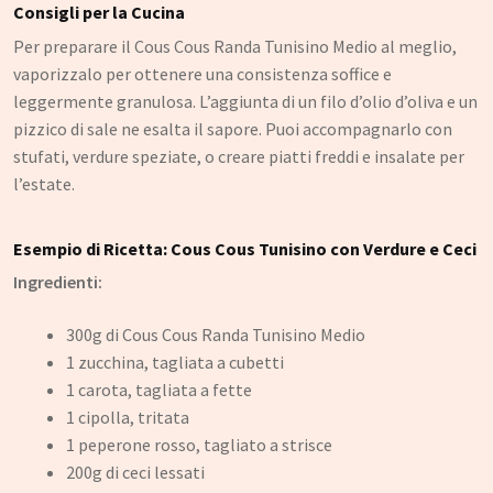
Consigli per la Cucina
Per preparare il Cous Cous Randa Tunisino Medio al meglio,
vaporizzalo per ottenere una consistenza soffice e
leggermente granulosa. L’aggiunta di un filo d’olio d’oliva e un
pizzico di sale ne esalta il sapore. Puoi accompagnarlo con
stufati, verdure speziate, o creare piatti freddi e insalate per
l’estate.
Esempio di Ricetta: Cous Cous Tunisino con Verdure e Ceci
Ingredienti:
300g di Cous Cous Randa Tunisino Medio
1 zucchina, tagliata a cubetti
1 carota, tagliata a fette
1 cipolla, tritata
1 peperone rosso, tagliato a strisce
200g di ceci lessati