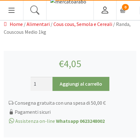
0
Home
/
Alimentari
/
Cous cous, Semola e Cereali
/ Randa,
Couscous Medio 1kg
Home
€
4,05
Alimentari
Randa,
Spezie
Aggiungi al carrello
Couscous
Tè, Infusi e Caffè
Medio
Consegna gratuita con una spesa di 50,00 Є
Condimenti e Conserve
1kg
quantità
Pagamenti sicuri
Legumi
Assistenza on-line
Whatsapp 0623248002
Cous cous, Semola e Cereali
Halawa/Halva