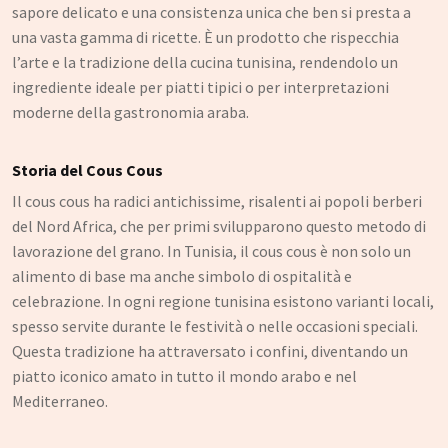
Narghilè e Accessori per Narghilè
sapore delicato e una consistenza unica che ben si presta a
una vasta gamma di ricette. È un prodotto che rispecchia
Incensi e diffusori
l’arte e la tradizione della cucina tunisina, rendendolo un
Articoli per la Casa
ingrediente ideale per piatti tipici o per interpretazioni
moderne della gastronomia araba.
Articoli per Tè e Caffè
Regali, Souvenir e Accessori
Storia del Cous Cous
Radici, Semi e Erbe Ayurvediche
Il cous cous ha radici antichissime, risalenti ai popoli berberi
Causa Palestinese
del Nord Africa, che per primi svilupparono questo metodo di
lavorazione del grano. In Tunisia, il cous cous è non solo un
Macelleria
alimento di base ma anche simbolo di ospitalità e
celebrazione. In ogni regione tunisina esistono varianti locali,
Ingrosso
spesso servite durante le festività o nelle occasioni speciali.
Chi siamo
Questa tradizione ha attraversato i confini, diventando un
piatto iconico amato in tutto il mondo arabo e nel
Contatti
Mediterraneo.