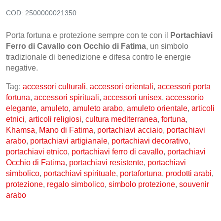
COD:
2500000021350
CONTATTI
Porta fortuna e protezione sempre con te con il
Portachiavi
Ferro di Cavallo con Occhio di Fatima
, un simbolo
tradizionale di benedizione e difesa contro le energie
negative.
Tag:
accessori culturali
,
accessori orientali
,
accessori porta
fortuna
,
accessori spirituali
,
accessori unisex
,
accessorio
elegante
,
amuleto
,
amuleto arabo
,
amuleto orientale
,
articoli
etnici
,
articoli religiosi
,
cultura mediterranea
,
fortuna
,
Khamsa
,
Mano di Fatima
,
portachiavi acciaio
,
portachiavi
arabo
,
portachiavi artigianale
,
portachiavi decorativo
,
portachiavi etnico
,
portachiavi ferro di cavallo
,
portachiavi
Occhio di Fatima
,
portachiavi resistente
,
portachiavi
simbolico
,
portachiavi spirituale
,
portafortuna
,
prodotti arabi
,
protezione
,
regalo simbolico
,
simbolo protezione
,
souvenir
arabo