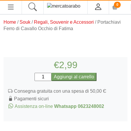
0
Home
/
Souk
/
Regali, Souvenir e Accessori
/ Portachiavi
HOME
Ferro di Cavallo Occhio di Fatima
ALIMENTARI
COSMESI
€
2,99
PROFUMI ARABI
Portachiavi
Aggiungi al carrello
Ferro
SOUK
di
Consegna gratuita con una spesa di 50,00 Є
Cavallo
Pagamenti sicuri
MACELLERIA
Occhio
Assistenza on-line
Whatsapp 0623248002
di
Fatima
INGROSSO
quantità
CHI SIAMO