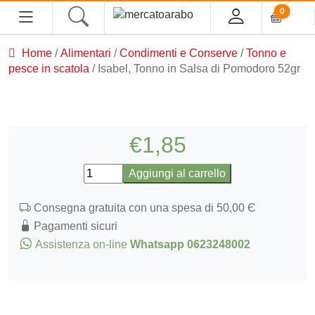
0
Home
/
Alimentari
/
Condimenti e Conserve
/
Tonno e
HOME
pesce in scatola
/ Isabel, Tonno in Salsa di Pomodoro 52gr
ALIMENTARI
COSMESI
€
1,85
Isabel,
PROFUMI ARABI
Aggiungi al carrello
Tonno
in
SOUK
Consegna gratuita con una spesa di 50,00 Є
Salsa
Pagamenti sicuri
di
MACELLERIA
Assistenza on-line
Whatsapp 0623248002
Pomodoro
52gr
INGROSSO
quantità
CHI SIAMO