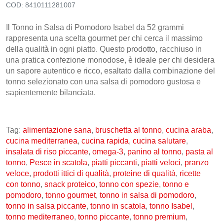
COD:
8410111281007
CONTATTI
Il Tonno in Salsa di Pomodoro Isabel da 52 grammi
rappresenta una scelta gourmet per chi cerca il massimo
della qualità in ogni piatto. Questo prodotto, racchiuso in
una pratica confezione monodose, è ideale per chi desidera
un sapore autentico e ricco, esaltato dalla combinazione del
tonno selezionato con una salsa di pomodoro gustosa e
sapientemente bilanciata.
Tag:
alimentazione sana
,
bruschetta al tonno
,
cucina araba
,
cucina mediterranea
,
cucina rapida
,
cucina salutare
,
insalata di riso piccante
,
omega-3
,
panino al tonno
,
pasta al
tonno
,
Pesce in scatola
,
piatti piccanti
,
piatti veloci
,
pranzo
veloce
,
prodotti ittici di qualità
,
proteine di qualità
,
ricette
con tonno
,
snack proteico
,
tonno con spezie
,
tonno e
pomodoro
,
tonno gourmet
,
tonno in salsa di pomodoro
,
tonno in salsa piccante
,
tonno in scatola
,
tonno Isabel
,
tonno mediterraneo
,
tonno piccante
,
tonno premium
,