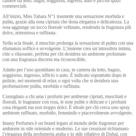
camere da letto, bagni, soggiorni, ingressi, auto e piccoli spazi
commerciali.
All’inizio, Miss Tahara N°1 trasmette una sensazione morbida e
pulita, grazie alla nota cipriata che dona eleganza e delicatezza. La
rosa aggiunge un tocco floreale vellutato, rendendo la fragranza più
dolce, armoniosa e raffinata.
Nella scia finale, il muschio prolunga la sensazione di pulito con una
sfumatura soffice e avvolgente. L’insieme crea un’atmosfera intima,
chic e rilassante, perfetta per chi desidera un ambiente profumato
con una fragranza discreta ma riconoscibile.
Adatto per l’uso quotidiano in casa, in camera da letto, bagno,
soggiorno, ingresso, ufficio o auto. È indicato soprattutto dopo le
pulizie, nei momenti di relax o ogni volta che si desidera una
profumazione pulita, morbida e raffinata.
Consigliato a chi ama i profumi per ambiente cipriati, muschiati e
floreali, le fragranze con rosa, le note pulite e delicate e i profumi
casa eleganti ma non troppo dolci. È ideale per chi cerca uno spray
ambiente raffinato, morbido, femminile e piacevolmente avvolgente.
Imany Perfumes è un brand legato al mondo delle fragranze per
ambiente in stile orientale e moderno. Le sue creazioni richiamano
l’eleganza della profumeria araba e lo stile olfattivo di Dubai, con