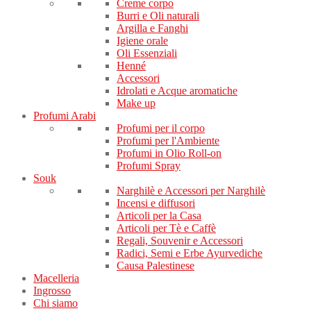
Creme corpo
Burri e Oli naturali
Argilla e Fanghi
Igiene orale
Oli Essenziali
Henné
Accessori
Idrolati e Acque aromatiche
Make up
Profumi Arabi
Profumi per il corpo
Profumi per l'Ambiente
Profumi in Olio Roll-on
Profumi Spray
Souk
Narghilè e Accessori per Narghilè
Incensi e diffusori
Articoli per la Casa
Articoli per Tè e Caffè
Regali, Souvenir e Accessori
Radici, Semi e Erbe Ayurvediche
Causa Palestinese
Macelleria
Ingrosso
Chi siamo