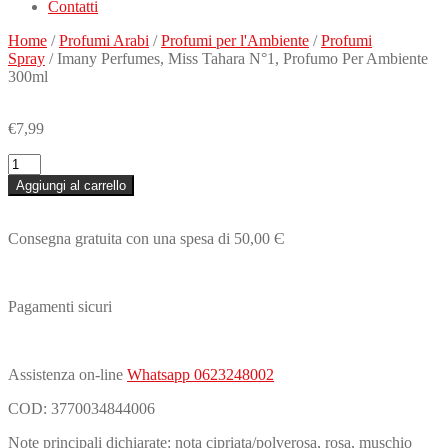
Contatti
Home
/
Profumi Arabi
/
Profumi per l'Ambiente
/
Profumi
Spray
/ Imany Perfumes, Miss Tahara N°1, Profumo Per Ambiente
300ml
€
7,99
Imany
Perfumes,
Aggiungi al carrello
Miss
Tahara
N°1,
Consegna gratuita con una spesa di 50,00 Є
Profumo
Per
Ambiente
300ml
Pagamenti sicuri
quantità
Assistenza on-line
Whatsapp 0623248002
COD:
3770034844006
Note principali dichiarate: nota cipriata/polverosa, rosa, muschio