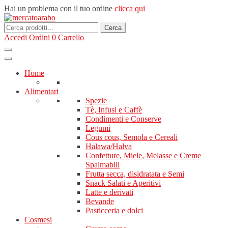
Hai un problema con il tuo ordine
clicca qui
Cerca:
Cerca
Accedi
Ordini
0
Carrello
Home
Alimentari
Spezie
Tè, Infusi e Caffè
Condimenti e Conserve
Legumi
Cous cous, Semola e Cereali
Halawa/Halva
Confetture, Miele, Melasse e Creme
Spalmabili
Frutta secca, disidratata e Semi
Snack Salati e Aperitivi
Latte e derivati
Bevande
Pasticceria e dolci
Cosmesi