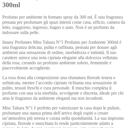
300ml
Profumo per ambiente in formato spray da 300 ml. È una fragranza
pensata per profumare gli spazi interni come casa, ufficio, camera da
letto, soggiorno, ingresso, bagno o auto. Non è un profumo da
indossare sulla pelle.
Imany Perfumes Miss Tahara N°1 Profumo per Ambiente 300ml è
una fragranza delicata, pulita e raffinata, pensata per donare agli
ambienti una sensazione di ordine, morbidezza e intimità. Il suo
carattere unisce una nota cipriata elegante alla dolcezza vellutata
della rosa, creando un profumo ambiente sobrio, femminile e
piacevolmente accogliente.
La rosa dona alla composizione una sfumatura floreale tenera e
sofisticata, mentre l’accordo cipriato richiama una sensazione di
pulito, tessuti freschi e cura personale. Il muschio completa il
profumo con una scia morbida, avvolgente e discreta, ideale per chi
ama le fragranze da ambiente eleganti ma non invadenti.
Miss Tahara N°1 è perfetto per valorizzare la casa dopo le pulizie,
profumare una stanza prima dell’arrivo degli ospiti o creare
un’atmosfera più serena e curata nella quotidianità. La sua impronta
cipriata, floreale e muschiata lo rende particolarmente adatto a