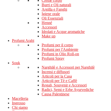
Creme corpo
Burri e Oli naturali
Argilla e Fanghi
Igiene orale
Oli Essenziali
Henné
Accessori
Idrolati e Acque aromatiche
Make up
Profumi Arabi
Profumi per il corpo
Profumi per l'Ambiente
Profumi in Olio Roll-on
Profumi Spray
Souk
Narghilè e Accessori per Narghilè
Incensi e diffusori
Articoli per la Casa
Articoli per Tè e Caffè
Regali, Souvenir e Accessori
Radici, Semi e Erbe Ayurvediche
Causa Palestinese
Macelleria
Ingrosso
Chi siamo