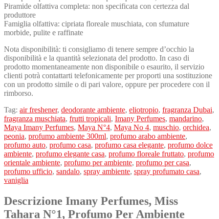
Piramide olfattiva completa: non specificata con certezza dal
produttore
Famiglia olfattiva: cipriata floreale muschiata, con sfumature
morbide, pulite e raffinate
Nota disponibilità: ti consigliamo di tenere sempre d’occhio la
disponibilità e la quantità selezionata del prodotto. In caso di
prodotto momentaneamente non disponibile o esaurito, il servizio
clienti potrà contattarti telefonicamente per proporti una sostituzione
con un prodotto simile o di pari valore, oppure per procedere con il
rimborso.
Tag:
air freshener
,
deodorante ambiente
,
eliotropio
,
fragranza Dubai
,
fragranza muschiata
,
frutti tropicali
,
Imany Perfumes
,
mandarino
,
Maya Imany Perfumes
,
Maya N°4
,
Maya No 4
,
muschio
,
orchidea
,
peonia
,
profumo ambiente 300ml
,
profumo arabo ambiente
,
profumo auto
,
profumo casa
,
profumo casa elegante
,
profumo dolce
ambiente
,
profumo elegante casa
,
profumo floreale fruttato
,
profumo
orientale ambiente
,
profumo per ambiente
,
profumo per casa
,
profumo ufficio
,
sandalo
,
spray ambiente
,
spray profumato casa
,
vaniglia
Descrizione Imany Perfumes, Miss
Tahara N°1, Profumo Per Ambiente