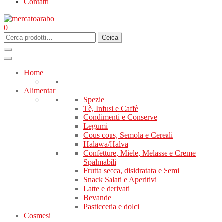
Contatti
0
Cerca:
Cerca
Home
Alimentari
Spezie
Tè, Infusi e Caffè
Condimenti e Conserve
Legumi
Cous cous, Semola e Cereali
Halawa/Halva
Confetture, Miele, Melasse e Creme
Spalmabili
Frutta secca, disidratata e Semi
Snack Salati e Aperitivi
Latte e derivati
Bevande
Pasticceria e dolci
Cosmesi