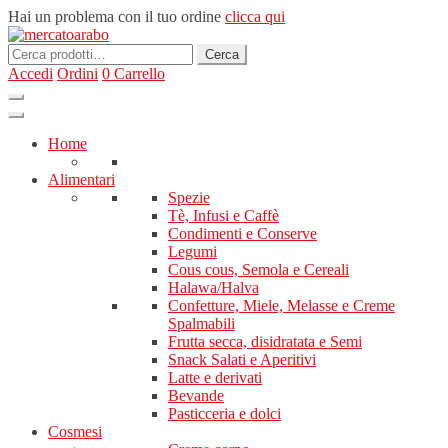
Hai un problema con il tuo ordine
clicca qui
Cerca:
Cerca
Accedi
Ordini
0
Carrello
Home
Alimentari
Spezie
Tè, Infusi e Caffè
Condimenti e Conserve
Legumi
Cous cous, Semola e Cereali
Halawa/Halva
Confetture, Miele, Melasse e Creme
Spalmabili
Frutta secca, disidratata e Semi
Snack Salati e Aperitivi
Latte e derivati
Bevande
Pasticceria e dolci
Cosmesi