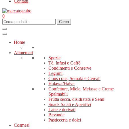
Contatti
0
Cerca:
Cerca
Home
Alimentari
Spezie
Tè, Infusi e Caffè
Condimenti e Conserve
Legumi
Cous cous, Semola e Cereali
Halawa/Halva
Confetture, Miele, Melasse e Creme
Spalmabili
Frutta secca, disidratata e Semi
Snack Salati e Aperitivi
Latte e derivati
Bevande
Pasticceria e dolci
Cosmesi