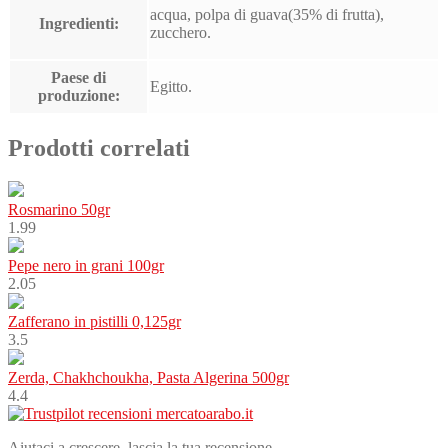
acqua, polpa di guava(35% di frutta),
Ingredienti:
zucchero.
Paese di
Egitto.
produzione:
Prodotti correlati
Rosmarino 50gr
1.99
Pepe nero in grani 100gr
2.05
Zafferano in pistilli 0,125gr
3.5
Zerda, Chakhchoukha, Pasta Algerina 500gr
4.4
Aiutaci a crescere, lascia la tua recensione