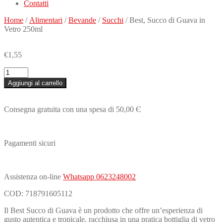
Contatti
Home
/
Alimentari
/
Bevande
/
Succhi
/ Best, Succo di Guava in
Vetro 250ml
€
1,55
Best,
Succo
Aggiungi al carrello
di
Guava
in
Consegna gratuita con una spesa di 50,00 Є
Vetro
250ml
quantità
Pagamenti sicuri
Assistenza on-line
Whatsapp 0623248002
COD:
718791605112
Il Best Succo di Guava è un prodotto che offre un’esperienza di
gusto autentica e tropicale, racchiusa in una pratica bottiglia di vetro