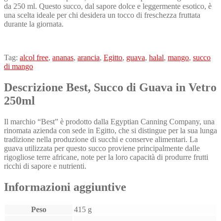
da 250 ml. Questo succo, dal sapore dolce e leggermente esotico, è
una scelta ideale per chi desidera un tocco di freschezza fruttata
durante la giornata.
Tag:
alcol free
,
ananas
,
arancia
,
Egitto
,
guava
,
halal
,
mango
,
succo
di mango
Descrizione Best, Succo di Guava in Vetro
250ml
Il marchio “Best” è prodotto dalla Egyptian Canning Company, una
rinomata azienda con sede in Egitto, che si distingue per la sua lunga
tradizione nella produzione di succhi e conserve alimentari. La
guava utilizzata per questo succo proviene principalmente dalle
rigogliose terre africane, note per la loro capacità di produrre frutti
ricchi di sapore e nutrienti.
Informazioni aggiuntive
Peso
415 g