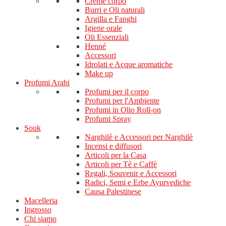
Creme corpo
Burri e Oli naturali
Argilla e Fanghi
Igiene orale
Oli Essenziali
Henné
Accessori
Idrolati e Acque aromatiche
Make up
Profumi Arabi
Profumi per il corpo
Profumi per l'Ambiente
Profumi in Olio Roll-on
Profumi Spray
Souk
Narghilè e Accessori per Narghilè
Incensi e diffusori
Articoli per la Casa
Articoli per Tè e Caffè
Regali, Souvenir e Accessori
Radici, Semi e Erbe Ayurvediche
Causa Palestinese
Macelleria
Ingrosso
Chi siamo