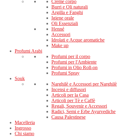
Creme corpo
Burri e Oli naturali
Argilla e Fanghi
Igiene orale
Oli Essenziali
Henné
Accessori
Idrolati e Acque aromatiche
Make up
Profumi Arabi
Profumi per il corpo
Profumi per l'Ambiente
Profumi in Olio Roll-on
Profumi Spray
Souk
Narghilè e Accessori per Narghilè
Incensi e diffusori
Articoli per la Casa
Articoli per Tè e Caffè
Regali, Souvenir e Accessori
Radici, Semi e Erbe Ayurvediche
Causa Palestinese
Macelleria
Ingrosso
Chi siamo