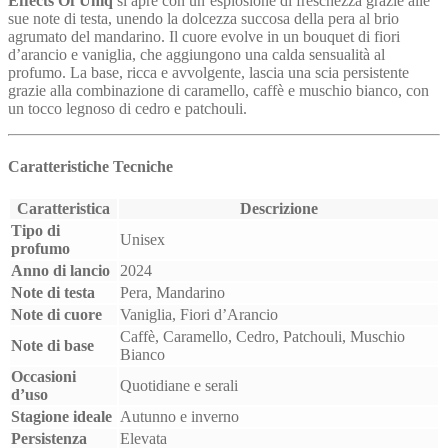
Effects Of Uniq
si apre con un’esplosione di freschezza grazie alle
sue note di testa, unendo la dolcezza succosa della pera al brio
agrumato del mandarino. Il cuore evolve in un bouquet di fiori
d’arancio e vaniglia, che aggiungono una calda sensualità al
profumo. La base, ricca e avvolgente, lascia una scia persistente
grazie alla combinazione di caramello, caffè e muschio bianco, con
un tocco legnoso di cedro e patchouli.
Caratteristiche Tecniche
Caratteristica
Descrizione
Tipo di
Unisex
profumo
Anno di lancio
2024
Note di testa
Pera, Mandarino
Note di cuore
Vaniglia, Fiori d’Arancio
Caffè, Caramello, Cedro, Patchouli, Muschio
Note di base
Bianco
Occasioni
Quotidiane e serali
d’uso
Stagione ideale
Autunno e inverno
Persistenza
Elevata