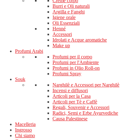
Creme corpo
Burri e Oli naturali
Argilla e Fanghi
Igiene orale
Oli Essenziali
Henné
Accessori
Idrolati e Acque aromatiche
Make up
Profumi Arabi
Profumi per il corpo
Profumi per l'Ambiente
Profumi in Olio Roll-on
Profumi Spray
Souk
Narghilè e Accessori per Narghilè
Incensi e diffusori
Articoli per la Casa
Articoli per Tè e Caffè
Regali, Souvenir e Accessori
Radici, Semi e Erbe Ayurvediche
Causa Palestinese
Macelleria
Ingrosso
Chi siamo