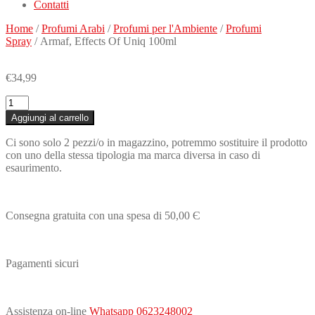
Contatti
Home
/
Profumi Arabi
/
Profumi per l'Ambiente
/
Profumi
Spray
/ Armaf, Effects Of Uniq 100ml
€
34,99
Armaf,
Effects
Aggiungi al carrello
Of
Uniq
Ci sono solo 2 pezzi/o in magazzino, potremmo sostituire il prodotto
100ml
con uno della stessa tipologia ma marca diversa in caso di
quantità
esaurimento.
Consegna gratuita con una spesa di 50,00 Є
Pagamenti sicuri
Assistenza on-line
Whatsapp 0623248002