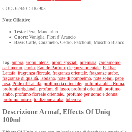
COD:
6294015182903
Note Olfattive
Testa
: Pera, Mandarino
Cuore
: Vaniglia, Fiori d’Arancio
Base
: Caffè, Caramello, Cedro, Patchouli, Muschio Bianco
.
Tag:
ambra
,
aromi intensi
,
aromi speziati
,
artemisia
,
cardamomo
,
cashmeran
,
cuoio
,
Eau de Parfum
,
eleganza orientale
,
Fakhar
Lattafa
,
fragranza floreale
,
fragranza orientale
,
fragranze arabe
,
fragranze di qualità
,
labdano
,
note di pompelmo
,
note solari
,
pepe
rosa
,
Pride of Lattafa
,
profumeria orientale
,
profumi arabi a Roma
,
profumi artigianali
,
profumi di lusso
,
profumi orientali
,
profumo
arabo
,
profumo floreale orientale.
,
profumo per uomo e donna
,
profumo unisex
,
tradizione araba
,
tuberosa
Descrizione Armaf, Effects Of Uniq
100ml