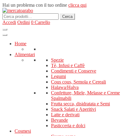
Hai un problema con il tuo ordine
clicca qui
Cerca:
Cerca
Accedi
Ordini
0
Carrello
Home
Alimentari
Spezie
Tè, Infusi e Caffè
Condimenti e Conserve
Legumi
Cous cous, Semola e Cereali
Halawa/Halva
Confetture, Miele, Melasse e Creme
Spalmabili
Frutta secca, disidratata e Semi
Snack Salati e Aperitivi
Latte e derivati
Bevande
Pasticceria e dolci
Cosmesi