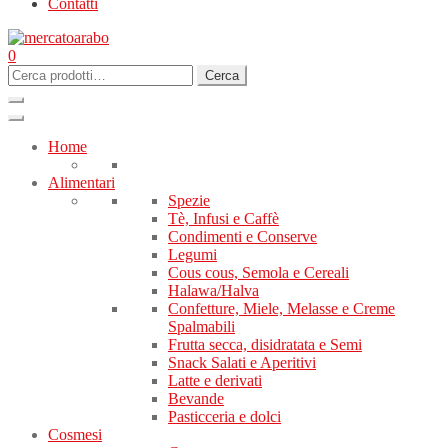
Contatti
0
Cerca:
Cerca
Home
Alimentari
Spezie
Tè, Infusi e Caffè
Condimenti e Conserve
Legumi
Cous cous, Semola e Cereali
Halawa/Halva
Confetture, Miele, Melasse e Creme
Spalmabili
Frutta secca, disidratata e Semi
Snack Salati e Aperitivi
Latte e derivati
Bevande
Pasticceria e dolci
Cosmesi