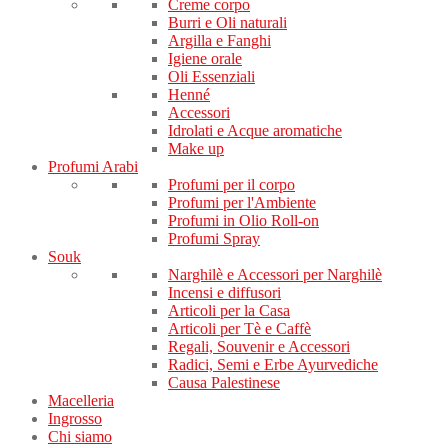
Creme corpo
Burri e Oli naturali
Argilla e Fanghi
Igiene orale
Oli Essenziali
Henné
Accessori
Idrolati e Acque aromatiche
Make up
Profumi Arabi
Profumi per il corpo
Profumi per l'Ambiente
Profumi in Olio Roll-on
Profumi Spray
Souk
Narghilè e Accessori per Narghilè
Incensi e diffusori
Articoli per la Casa
Articoli per Tè e Caffè
Regali, Souvenir e Accessori
Radici, Semi e Erbe Ayurvediche
Causa Palestinese
Macelleria
Ingrosso
Chi siamo