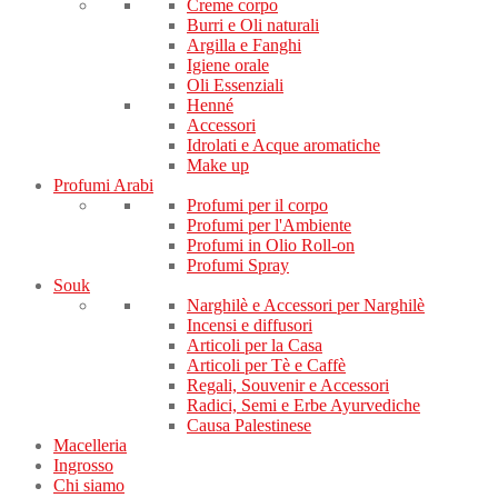
Creme corpo
Burri e Oli naturali
Argilla e Fanghi
Igiene orale
Oli Essenziali
Henné
Accessori
Idrolati e Acque aromatiche
Make up
Profumi Arabi
Profumi per il corpo
Profumi per l'Ambiente
Profumi in Olio Roll-on
Profumi Spray
Souk
Narghilè e Accessori per Narghilè
Incensi e diffusori
Articoli per la Casa
Articoli per Tè e Caffè
Regali, Souvenir e Accessori
Radici, Semi e Erbe Ayurvediche
Causa Palestinese
Macelleria
Ingrosso
Chi siamo