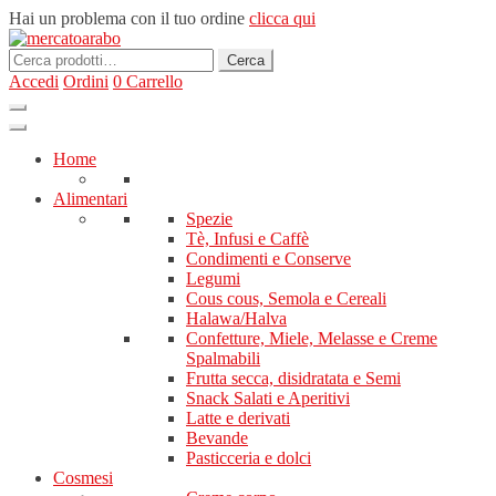
Hai un problema con il tuo ordine
clicca qui
Cerca:
Cerca
Accedi
Ordini
0
Carrello
Home
Alimentari
Spezie
Tè, Infusi e Caffè
Condimenti e Conserve
Legumi
Cous cous, Semola e Cereali
Halawa/Halva
Confetture, Miele, Melasse e Creme
Spalmabili
Frutta secca, disidratata e Semi
Snack Salati e Aperitivi
Latte e derivati
Bevande
Pasticceria e dolci
Cosmesi