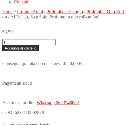
Contatti
Home
/
Profumi Arabi
/
Profumi per il corpo
/
Profumi in Olio Roll-
on
/ Al Rehab, Saat Safa, Profumo in olio roll-on 3ml
€
3,50
Al
Rehab,
Aggiungi al carrello
Saat
Safa,
Profumo
Consegna gratuita con una spesa di 50,00 Є
in
olio
roll-
on
Pagamenti sicuri
3ml
quantità
Assistenza on-line
Whatsapp 0623248002
COD:
6281110002878
Profumo roll-on terroso/orientale