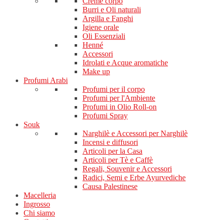
Creme corpo
Burri e Oli naturali
Argilla e Fanghi
Igiene orale
Oli Essenziali
Henné
Accessori
Idrolati e Acque aromatiche
Make up
Profumi Arabi
Profumi per il corpo
Profumi per l'Ambiente
Profumi in Olio Roll-on
Profumi Spray
Souk
Narghilè e Accessori per Narghilè
Incensi e diffusori
Articoli per la Casa
Articoli per Tè e Caffè
Regali, Souvenir e Accessori
Radici, Semi e Erbe Ayurvediche
Causa Palestinese
Macelleria
Ingrosso
Chi siamo