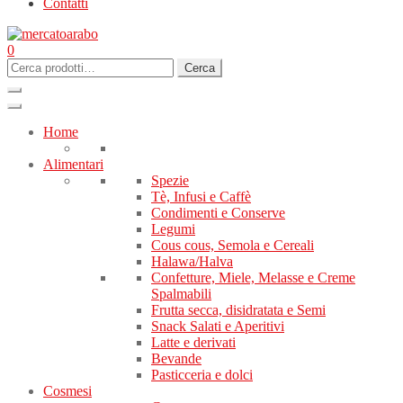
Contatti
0
Cerca:
Cerca
Home
Alimentari
Spezie
Tè, Infusi e Caffè
Condimenti e Conserve
Legumi
Cous cous, Semola e Cereali
Halawa/Halva
Confetture, Miele, Melasse e Creme
Spalmabili
Frutta secca, disidratata e Semi
Snack Salati e Aperitivi
Latte e derivati
Bevande
Pasticceria e dolci
Cosmesi