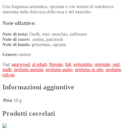
Una fragranza aromatica, speziata e con sentori di sottobosco
smorzata dalla dolcezza della rosa e del muschio.
Note olfattive:
Note di testa:
Oudh, rose, muschio, zafferano
Note di cuore:
ambra, patchouli
Note di fondo:
gelsomino, agrumi.
Genere:
unisex
Tag:
agarwood
,
al rehab
,
floreale
,
full
,
gelsomino
,
orientale
,
oud
,
oudh
,
profumi speziati
,
profumo arabo
,
profumo in olio
,
profumo
roll-on
Informazioni aggiuntive
Peso
10 g
Prodotti correlati