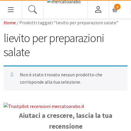
0
Home
/ Prodotti taggati “lievito per preparazioni salate”
HOME
lievito per preparazioni
ALIMENTARI
salate
COSMESI
PROFUMI ARABI
Non è stato trovato nessun prodotto che
corrisponde alla tua selezione.
SOUK
MACELLERIA
Aiutaci a crescere, lascia la tua
INGROSSO
recensione
CHI SIAMO