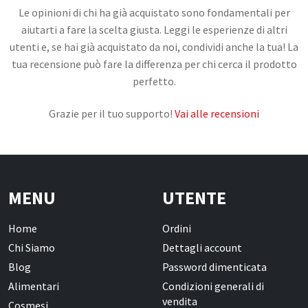
Le opinioni di chi ha già acquistato sono fondamentali per
aiutarti a fare la scelta giusta. Leggi le esperienze di altri
CONTATTI
utenti e, se hai già acquistato da noi, condividi anche la tua! La
tua recensione può fare la differenza per chi cerca il prodotto
perfetto.
Grazie per il tuo supporto!
Vai alle recensioni
MENU
UTENTE
Home
Ordini
Chi Siamo
Dettagli account
Blog
Password dimenticata
Alimentari
Condizioni generali di
vendita
Cosmesi