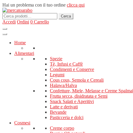
Hai un problema con il tuo ordine
clicca qui
Cerca:
Cerca
Accedi
Ordini
0
Carrello
Home
Alimentari
Spezie
Tè, Infusi e Caffè
Condimenti e Conserve
Legumi
Cous cous, Semola e Cereali
Halawa/Halva
Confetture, Miele, Melasse e Creme Spalmab
Frutta secca, disidratata e Semi
Snack Salati e Aperitivi
Latte e derivati
Bevande
Pasticceria e dolci
Cosmesi
Creme corpo