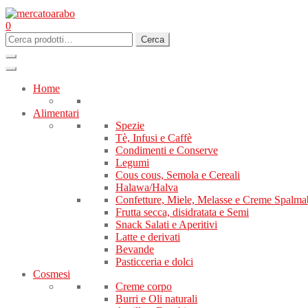
0
Cerca:
Cerca
Home
Alimentari
Spezie
Tè, Infusi e Caffè
Condimenti e Conserve
Legumi
Cous cous, Semola e Cereali
Halawa/Halva
Confetture, Miele, Melasse e Creme Spalmab
Frutta secca, disidratata e Semi
Snack Salati e Aperitivi
Latte e derivati
Bevande
Pasticceria e dolci
Cosmesi
Creme corpo
Burri e Oli naturali