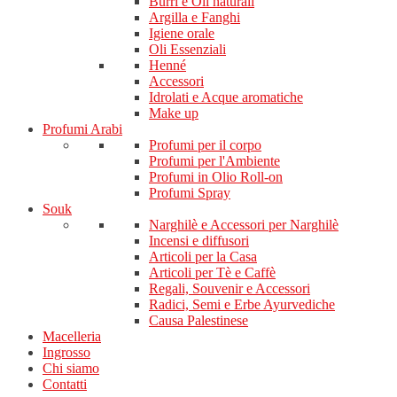
Burri e Oli naturali
Argilla e Fanghi
Igiene orale
Oli Essenziali
Henné
Accessori
Idrolati e Acque aromatiche
Make up
Profumi Arabi
Profumi per il corpo
Profumi per l'Ambiente
Profumi in Olio Roll-on
Profumi Spray
Souk
Narghilè e Accessori per Narghilè
Incensi e diffusori
Articoli per la Casa
Articoli per Tè e Caffè
Regali, Souvenir e Accessori
Radici, Semi e Erbe Ayurvediche
Causa Palestinese
Macelleria
Ingrosso
Chi siamo
Contatti