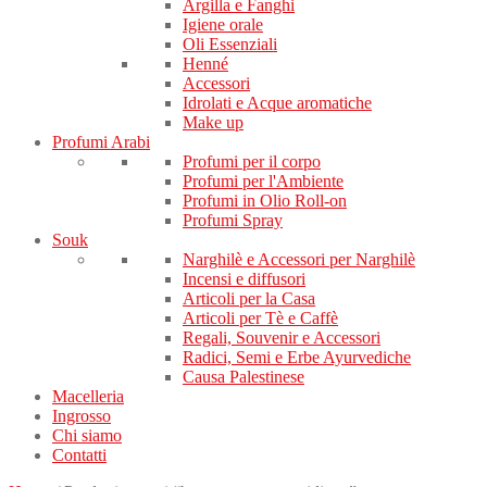
Argilla e Fanghi
Igiene orale
Oli Essenziali
Henné
Accessori
Idrolati e Acque aromatiche
Make up
Profumi Arabi
Profumi per il corpo
Profumi per l'Ambiente
Profumi in Olio Roll-on
Profumi Spray
Souk
Narghilè e Accessori per Narghilè
Incensi e diffusori
Articoli per la Casa
Articoli per Tè e Caffè
Regali, Souvenir e Accessori
Radici, Semi e Erbe Ayurvediche
Causa Palestinese
Macelleria
Ingrosso
Chi siamo
Contatti